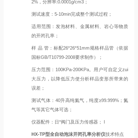
2
%，分辨率:0.00
0
1g/cm3；
测试速度
：
5
-
10
min完成整个测试过程；
适用范围：发泡材料、金属材料
、岩心
等物质
的开闭孔率；
样 品 管
：
标配
26*26*51mm规格样品管（依据
国标GB/T10799-2008要求制作）
；
压力范围
：
100KPa-200KPa。用户可自定义zui
大压力，以降低压力使分析样品变形所带来的
误差；
测试气体
：
40升高纯氦气，纯度≥99.999%；氮
气等其它气体可选；
仪器配件
：
日*阀门及压力传感器； l
HX-TP型全自动泡沫开闭孔率分析仪
技术特点