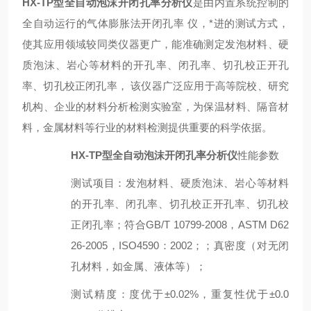
HX-T
P
型
全自动泡沫开闭孔率分析仪
是由内置系统控制的
全自动运行的气体膨胀法
开闭孔率
仪，*进的测试方式，
使其应用领域较同类仪器更广，能准确测定
发泡材料、硬
质泡沫、岩心等材料的开孔率、闭孔率、切孔校正开孔
率、切孔校正闭孔率
， 该仪器广泛应用于高等院校、研究
机构、企业的材料分析检测实验室，为
保温材料、隔音材
料，金属材料
等行业的材料检测提供重要的科学依据。
HX-TP型全自动泡沫开闭孔率分析仪
性能参数
测试
项目：发泡材料、硬质泡沫、岩心等材料
的开孔率、闭孔率、切孔校正开孔率、切孔校
正闭孔率；符合GB/T 10799-2008，ASTM D62
26-2005，ISO4590：2002；
；
真
密度（对无闭
孔材料，如金属、液体等）；
测试精度
：
度优于±0.02%，重复性优于±0.
0