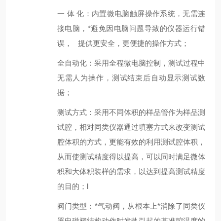
一
体
化：内置微电脑触屏操作系统，无需连
接电脑，*避免因电脑问题导致的仪器运行错
误，
提供更安全，更便捷的操作方式；
全自动化
：采用全程微电脑控制，测试过程中
无需人为操作，测试结束后自动显示测试数
据
；
测试方式
：
采用
不同体积的样品管
作为样品测
试腔，相对同类仪器通过填塞方式来改变测试
腔体积的方式，
更能有效的利用测试腔体积
，
从而使测试精度得以提高，可以同时满足微体
积和大体积装样的需求，以达到提高测试精度
的目的；l
阀门类型
：*
气
动
阀，从根本上*消除了同类仪
器电磁阀结构动作时发热引起的基准腔温度的