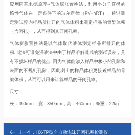
应用阿基米德原理--气体膨胀置换法，利用小分子直径的
惰性气体在一定条件下的玻尔定律（PV=nRT），通过测
定测试腔内样品所排开的气体体积来测定样品的骨架体积
（含闭孔），从而得到其
开闭孔率。
气体膨胀置换法是以气体取代液体测定样品所排开的体
积. 此法可避免浸液法中由于样品溶解造成的测试误差，具
有不损坏样品的优点. 因为气体能渗入样品中极小的孔隙和
表面的不规则孔隙，因此测出的样品体积更接近样品的骨
架体积，从而可以用来计算样品的
开闭孔率。
尺寸：
长：350mm；宽：350mm，高：460mm；净重：22kg
HX-TP型全自动泡沫开闭孔率检测仪
上一个：