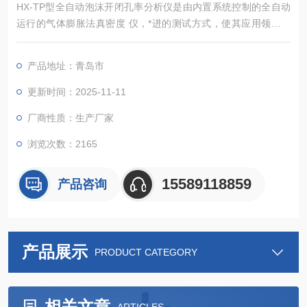
HX-TP型全自动泡沫开闭孔率分析仪是由内置系统控制的全自动
运行的气体膨胀法真密度 仪，*进的测试方式，使其应用领域较
同类仪器更广，能准确测定粉体、块状固体、浆状物质、泡沫等
多种材料的真密度.和骨架体积（含闭孔）， 该仪器广泛应用于高
产品地址：青岛市
等院校、研究机构、企业的材料分析检测实验室，为食品安全、
新能源、新材料、环保 、矿产等行业的材料检测提供重要的科学
更新时间：2025-11-11
依据。
厂商性质：生产厂家
浏览次数：2165
15589118859
产品咨询
产品展示
PRODUCT CATEGORY
相关文章