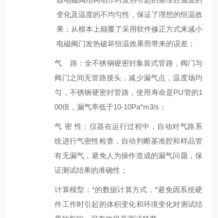
变化及温度的不均匀性，保证了理想的恒温效
果；从根本上颠覆了采用软件修正方式来减小
电磁阀门发热破坏恒温效果而带来的误差；
气 路：
全不锈钢硬密封集装式管路
，阀门与
阀门之间无管路接头，减少漏气点，温度场均
匀
，不锈钢硬密封管路，使用寿命是
PU管的1
00倍，漏气率低于
10
-10
Pa
*
m
3
/s
；
气
密
性
：仪器在运行过程中，自动对气路系
统进行气密性检查，自动判断基准腔和样品管
有无漏气，
避免
人为操作
造成的漏气问题，保
证测试结果的准确性
；
计算模型：*的数据计算方式，*避免因系统硬
件工作时引起的体积变化
和环境变化
对测试结