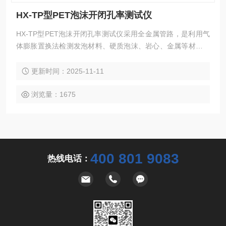
HX-TP型PET泡沫开闭孔率测试仪
HX-TP型PET泡沫开闭孔率测试仪采用全金属管路，是利用气
体膨胀置换法检测发泡材料、硬质泡沫、岩心、金属等材料的
开孔率、闭孔率、切孔校正开孔率、切孔校正闭孔率的全自动
分析仪器，仪器主要应用于保温材料、隔音材料，金属材料、
更新时间：2025-11-11
石油勘探等行业，可测试聚氨酯泡沫、酚醛泡沫、岩心、金属
块、土壤块等物质。
浏览量：1675
400 801 9083
热线电话：