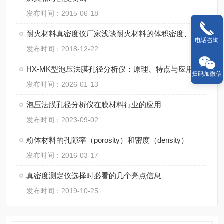
发布时间：2015-06-18
耐火材料真密度仪厂家浅谈耐火材料的体积密度、真密度与透气度
电话咨询
发布时间：2018-12-22
HX-MK型泡压法膜孔径分析仪：原理、特点与应用
扫码加微信
发布时间：2026-01-13
泡压法膜孔径分析仪在膜材料行业的应用
发布时间：2023-09-02
粉体材料的孔隙率（porosity）和密度（density）
发布时间：2016-03-17
真密度测定仪选择时必看的几个亮点信息
发布时间：2019-10-25