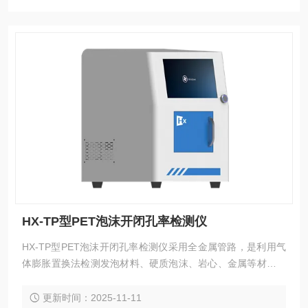
HX-TP型PET泡沫开闭孔率检测仪
HX-TP型PET泡沫开闭孔率检测仪采用全金属管路，是利用气
体膨胀置换法检测发泡材料、硬质泡沫、岩心、金属等材料的
开孔率、闭孔率、切孔校正开孔率、切孔校正闭孔率的全自动
分析仪器，仪器主要应用于保温材料、隔音材料，金属材料、
更新时间：2025-11-11