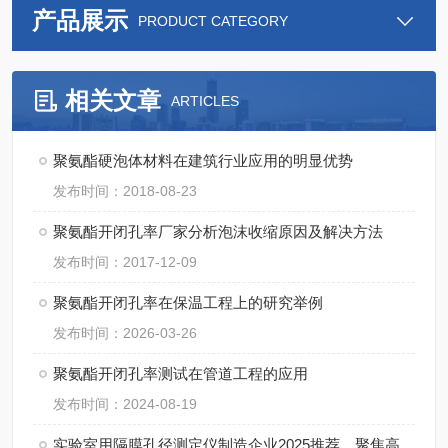
产品展示
PRODUCT CATEGORY
相关文章
ARTICLES
聚氨酯硬泡体材料在建筑行业应用的明显优势
发布时间：2018-08-23
聚氨酯开闭孔率厂家分析泡沫收缩原因及解决方法
发布时间：2017-12-09
聚氨酯开闭孔率在保温工程上的研究举例
发布时间：2026-03-26
聚氨酯开闭孔率测试在管道工程的应用
发布时间：2024-08-19
实验室用隔膜孔径测定仪制造企业2025推荐，聚焦高精度与自动化集成