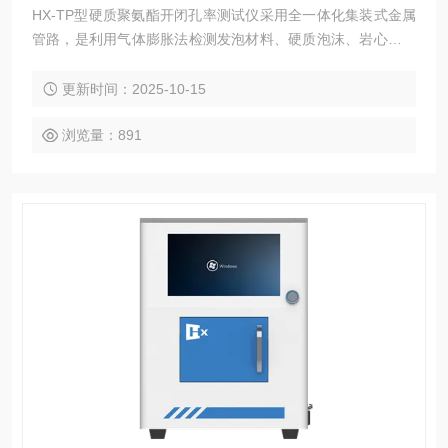
HX-TP型硬质聚氨酯开闭孔率测试仪采用全一体化集装式金属
管路，是利用气体膨胀法检测发泡材料、硬质泡沫、岩心、金
属等材料的开孔率、闭孔率、切孔校正开孔率、切孔校正闭孔
率的全自动分析仪器，仪器主要应用于保温材料、隔音材料，
更新时间：2025-10-15
金属材料、石油勘探等行业，可测试聚氨酯泡沫、酚醛泡沫、
岩心、金属块、土壤块等物质。
浏览量：891