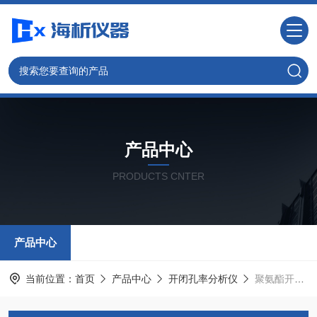
产品中心
PRODUCTS CNTER
产品中心
当前位置：
首页
产品中心
开闭孔率分析仪
聚氨酯开闭孔率