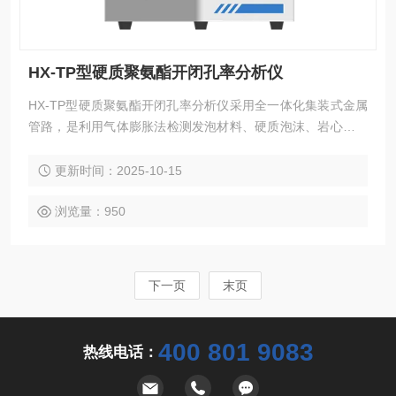
HX-TP型硬质聚氨酯开闭孔率分析仪
HX-TP型硬质聚氨酯开闭孔率分析仪采用全一体化集装式金属
管路，是利用气体膨胀法检测发泡材料、硬质泡沫、岩心、金
属等材料的开孔率、闭孔率、切孔校正开孔率、切孔校正闭孔
率的全自动分析仪器，仪器主要应用于保温材料、隔音材料，
更新时间：2025-10-15
金属材料、石油勘探等行业，可测试聚氨酯泡沫、酚醛泡沫、
岩心、金属块、土壤块等物质。
浏览量：950
下一页
末页
400 801 9083
热线电话：