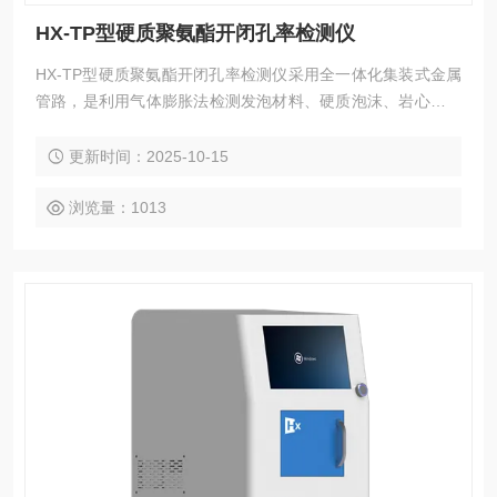
HX-TP型硬质聚氨酯开闭孔率检测仪
HX-TP型硬质聚氨酯开闭孔率检测仪采用全一体化集装式金属
管路，是利用气体膨胀法检测发泡材料、硬质泡沫、岩心、金
属等材料的开孔率、闭孔率、切孔校正开孔率、切孔校正闭孔
率的全自动分析仪器，仪器主要应用于保温材料、隔音材料，
更新时间：2025-10-15
金属材料、石油勘探等行业，可测试聚氨酯泡沫、酚醛泡沫、
岩心、金属块、土壤块等物质。
浏览量：1013