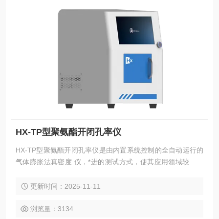
HX-TP型聚氨酯开闭孔率仪
HX-TP型聚氨酯开闭孔率仪是由内置系统控制的全自动运行的
气体膨胀法真密度 仪，*进的测试方式，使其应用领域较同类
仪器更广，能准确测定粉体、块状固体、浆状物质、泡沫等多
种材料的真密度.和骨架体积（含闭孔）， 该仪器广泛应用于
更新时间：2025-11-11
高等院校、研究机构、企业的材料分析检测实验室，为食品安
全、新能源、新材料、环保 、矿产等行业的材料检测提供重要
浏览量：3134