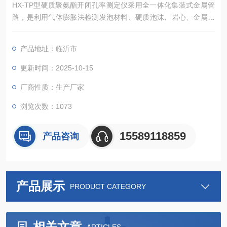
HX-TP型硬质聚氨酯开闭孔率测定仪采用全一体化集装式金属管
路，是利用气体膨胀法检测发泡材料、硬质泡沫、岩心、金属等
材料的开孔率、闭孔率、切孔校正开孔率、切孔校正闭孔率的全
自动分析仪器，仪器主要应用于保温材料、隔音材料，金属材
产品地址：临沂市
料、石油勘探等行业，可测试聚氨酯泡沫、酚醛泡沫、岩心、金
属块、土壤块等物质。
更新时间：2025-10-15
厂商性质：生产厂家
浏览次数：1073
15589118859
产品咨询
产品展示
PRODUCT CATEGORY
相关文章