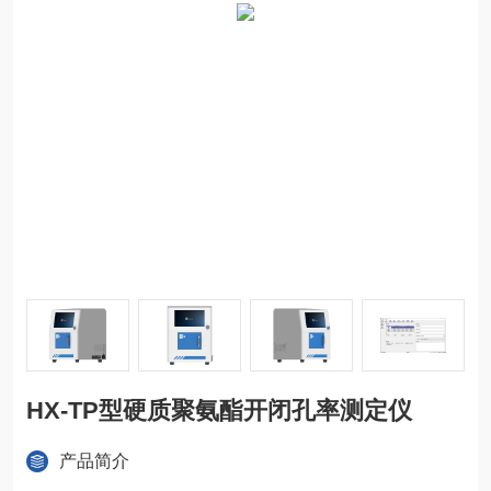
HX-TP型硬质聚氨酯开闭孔率测定仪
产品简介