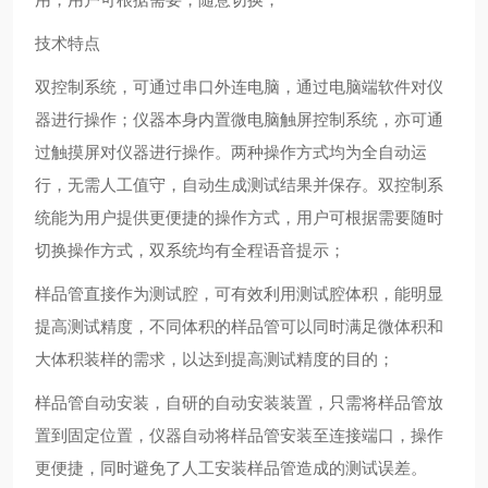
技术特点
双控制系统，可通过串口外连电脑，通过电脑端软件对仪
器进行操作；仪器本身内置微电脑触屏控制系统，亦可通
过触摸屏对仪器进行操作。两种操作方式均为全自动运
行，无需人工值守，自动生成测试结果并保存。双控制系
统能为用户提供更便捷的操作方式，用户可根据需要随时
切换操作方式，双系统均有全程语音提示；
样品管直接作为测试腔，可有效利用测试腔体积，能明显
提高测试精度，不同体积的样品管可以同时满足微体积和
大体积装样的需求，以达到提高测试精度的目的；
样品管自动安装，自研的自动安装装置，只需将样品管放
置到固定位置，仪器自动将样品管安装至连接端口，操作
更便捷，同时避免了人工安装样品管造成的测试误差。