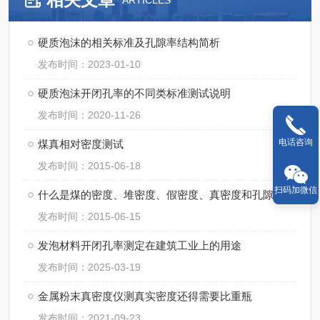
ARTICLES
硬质泡沫的相关标准及孔隙率结构简析
发布时间：2023-01-10
硬质泡沫开闭孔率的不同类标准测试说明
发布时间：2020-11-26
电话咨询
煤真相对密度测试
发布时间：2015-06-18
扫码加微信
什么是煤的密度、堆密度、假密度、真密度和孔隙度
发布时间：2015-06-15
发泡材料开闭孔率测定在建筑工业上的用途
发布时间：2025-03-19
金属粉末真密度仪测真实密度还得需要比重瓶
发布时间：2021-09-23