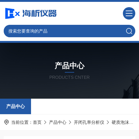
产品中心
PRODUCTS CNTER
产品中心
当前位置：
首页
产品中心
开闭孔率分析仪
硬质泡沫开闭孔率