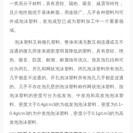
一类高分子材料，具有质轻、隔热、吸音、减震等特性，
且介电性能优于基体树脂，用途很广。几乎各种塑料均可
作成泡沫塑料，发泡成型已成为塑料加工中一个重要领
域。
泡沫塑料又称微孔塑料。整体布满无数互相连通或互不
连通的微孔而使表观密度明显降低的塑料。具有质轻、绝
热、吸音、防震、耐潮、耐腐蚀等优点。按其泡孔结构可
分为闭孔、开孔和网状泡沫塑料。闭孔泡沫塑料所有泡孔
几乎都是不连通的。开孔泡沫塑料所有泡孔几乎都是连通
的。几乎不存在泡孔壁的泡沫塑料称作网状泡沫塑料。按
泡沫塑料的密度可分为低发泡、中发泡和高发泡泡沫塑
料。密度大于0.4g/cm3的为低发泡泡沫塑料，密度为0.1~
0.4g/cm3的为中发泡泡沫塑料，密度小于0.1g/cm3的为高
发泡泡沫塑料。