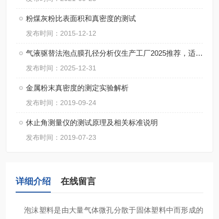
粉煤灰粉比表面积和真密度的测试
发布时间：2015-12-12
气液驱替法泡点膜孔径分析仪生产工厂2025推荐，适配高精度研发与质检需求
发布时间：2025-12-31
金属粉末真密度的测定实验解析
发布时间：2019-09-24
休止角测量仪的测试原理及相关标准说明
发布时间：2019-07-23
详细介绍
在线留言
泡沫塑料是由大量气体微孔分散于固体塑料中而形成的