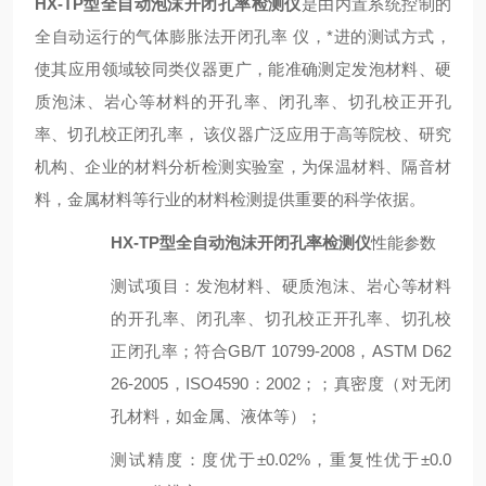
HX-T
P
型
全自动泡沫开闭孔率检测仪
是由内置系统控制的
全自动运行的气体膨胀法
开闭孔率
仪，*进的测试方式，
使其应用领域较同类仪器更广，能准确测定
发泡材料、硬
质泡沫、岩心等材料的开孔率、闭孔率、切孔校正开孔
率、切孔校正闭孔率
， 该仪器广泛应用于高等院校、研究
机构、企业的材料分析检测实验室，为
保温材料、隔音材
料，金属材料
等行业的材料检测提供重要的科学依据。
HX-TP型全自动泡沫开闭孔率检测仪
性能参数
测试
项目：发泡材料、硬质泡沫、岩心等材料
的开孔率、闭孔率、切孔校正开孔率、切孔校
正闭孔率；符合GB/T 10799-2008，ASTM D62
26-2005，ISO4590：2002；
；
真
密度（对无闭
孔材料，如金属、液体等）；
测试精度
：
度优于±0.02%，重复性优于±0.
0