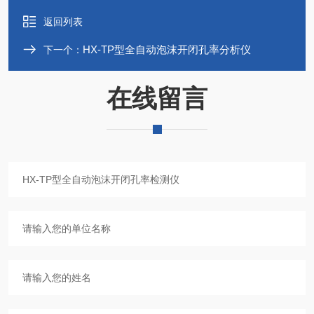
返回列表
HX-TP型全自动泡沫开闭孔率分析仪
下一个：
在线留言