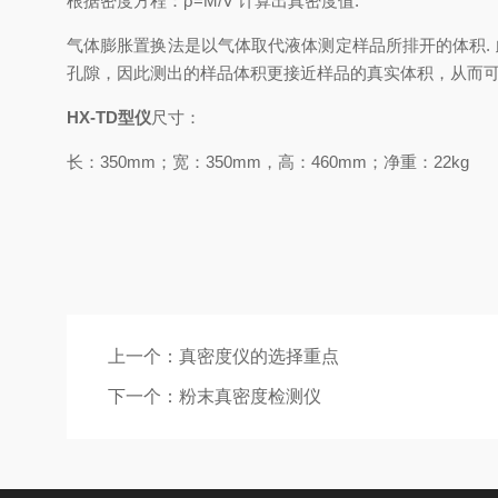
根据密度方程：ρ
=M/V
计算出真密度值
.
气体膨胀置换法是以气体取代液体测定样品所排开的体积
.
孔隙，因此测出的样品体积更接近样品的真实体积，从而
HX-TD
型仪
尺寸：
长：
350mm
；宽：
350mm
，高：
460mm
；净重：
22kg
上一个：
真密度仪的选择重点
下一个：
粉末真密度检测仪