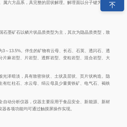
。属六方晶系，具完整的层状解理。解理面以分子键为主，
国石墨矿石以鳞片状晶质类型为主，其次为隐晶质类型，致
为
3
～
13.5%
。伴生的矿物有云母、长石、石英、透闪石、透
分片麻岩型、片岩型、透辉岩型、变粒岩型、混合岩型、大
般光泽暗淡，具有致密块状、土状及层状、页片状构造。隐
生有红柱石、水云母、绢云母及少量黄铁矿、电气石、褐铁
全自动分析仪器，仪器主要应用于食品安全、新能源、新材
仪器各项功能均可通过触摸屏操作实现。