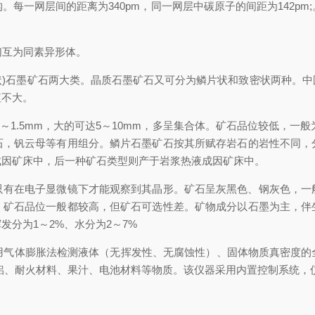
构。每一网层间的距离为
340pm
，同一网层中碳原子的间距为
142pm;
们互为同素异形体。
状
)
石墨矿石两大类。晶质石墨矿石又可分为鳞片状和致密状两种。中
值不大。
5
～
1.5mm
，大的可达
5
～
10mm
，多呈集合体。矿石品位较低，一般
石，钒云母等有用组分。鳞片石墨矿石按其所赋存岩石的岩性不同，
成因矿床中，后一种矿石类型则产于岩浆热液成因矿床中。
只有在电子显微镜下才能观察到其晶形。矿石呈灰黑色、钢灰色，一
，矿石品位一般都较高，但矿石可选性差。矿物成分以石墨为主，伴
挥发分为
1
～
2%
、水分为
2
～
7%
用气体膨胀法检测液体（无挥发性、无腐蚀性）、固体物质真密度的
铝、耐火材料、果汁、电池材料等物质。该仪器采用内置控制系统，