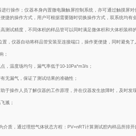
器进行操作；仪器本身内置微电脑触屏控制系统，亦可通过触摸屏对
更便捷的操作方式，用户可根据需要随时切换操作方式，双系统均有
提高测试精度，不同体积的样品管可以同时满足微体积和大体积装样
位置，仪器自动将样品管安装至连接端口，操作更便捷，同时避免了
响；
度场均匀，漏气率低于10-10Pa*m3/s；
管有无漏气，保证了测试结果的准确性；
有助于操作人员了解仪器的工作原理，并在仪器发生故障时，及时发
品飞溅；
为介质，通过理想气体状态方程：
PV=nRT
计算测试腔内样品所排开