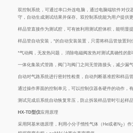
双控制系统，可通过串口外连电脑，通过电脑端软件对仪
守，自动生成测试结果并保存。双控制系统能为用户提供
样品管直接作为测试腔，可有效利用测试腔体积，能明显
样品管自动安装，*的自动安装装置，只需将样品管放置到
*气动阀，无发热问题， 消除电磁阀发热对测试真确性的影
一体化集装式管路，阀门与阀门之间无管路接头，减少漏气点，温
自动对气路系统进行密封性检查，自动判断基准腔和样品
通过操作界面的控制单元，可以控制仪器各硬件的动作，
测试完成后系统自动恢复常压，防止拆装样品管时引起样
HX-TD
型仪
应用原理
采用阿基米德原理，利用小分子惰性气体（
He
或者
N
）作
2