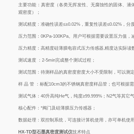
主要功能：真密度（各类无挥发性、无腐蚀性的固体、液
观密度）；
测试精度：准确性误差≤±
0.02%
，重复性误差≤
0.02%
，分
压力范围：
0KPa-100KPa
。用户可根据需要设置压力值，
压力精度：高精度硅薄膜电容式压力传感器
,
精度达实际读
测试速度
：
2-5min
完成整个测试过程；
测试范围：待测样品的真密度密度大小不受限制，可以测
样
品
管
：标配
10cm3
的不锈钢真密度样品管；也可根据
测试气体：
40
升高纯
He
气，纯度≥
99.999%
；
N2
气等其它
核心配件：*阀门及硅薄膜压力传感器；
数据处理：
双控制系统，可连接计算机使用，亦可单机使
HX-TD
型石墨真密度测试仪
技术特点