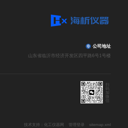
公司地址
山东省临沂市经济开发区四平路6号1号楼
扫
码
加
微
信
技术支持：
化工仪器网
管理登录
sitemap.xml