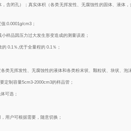
体，含闭孔）；真实体积（各类无挥发性、无腐蚀性的固体、液体，
度值
:0.0001g/cm3
；
减小样品因压力过大发生形变造成的测量误差；
数的
0.1
％
,
优于全量程的
0.1
％；
定各类无挥发性、无腐蚀性的液体和各类粉末状、颗粒状、块状、泡
需要定制容量
5cm3-2000cm3
的样品管；
气体可选；
用，用户可根据需要，随意切换；