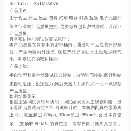
B/T 15171
、
ASTMD3078
产品用途：
用于食品
.
药品
.
饮品
.
包装
.
汽车
.
电器
.
灯具
.
瓶罐
.
电子元器件
等各行业对产品质量把控
,
需要做外包装密封测试，以保证
产品质量。
真空密封性能测试仪测试原理：
将产品放置在装有水的密封桶内，通过对产品包装外部减
压，产生包装内外压差
,
观察产品是否在水里出现连续气
泡，判定试样的密封性能。
产品功能
:
半自动型具备手动测试压力控制，自动时间控制
,
倒计时结
束自动泄压，设定压力 到后无需人工操作
,
可一心一意观察
产品质量。
检测结果显示：
根据上述测试原理与功能，测试结果属人工观察判断，显
示界面为测试当前气压 与试验计时。本机内配真空泵原则
上可抽取至超过
-80kpa,-90kpa
超过
-85kpa
时会损坏真空
泵，
(
要抽取
-80 kPa
的真空度，需客户自己购买真空泵，