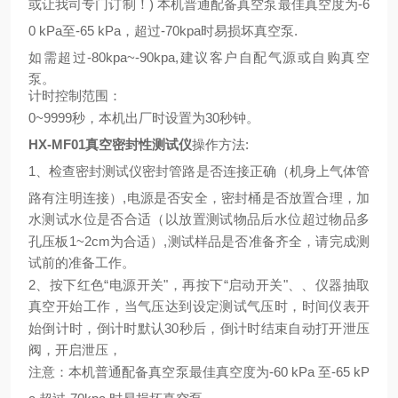
或让我司专门订制！
)
本机普通配备真空泵最佳真空度为
-6
0 kPa
至
-65 kPa
，超过
-70kpa
时易损坏真空泵
.
如需超过
-80kpa~-90kpa,
建议客户自配气源或自购真空
泵。
计时控制范围：
0~9999
秒，本机出厂时设置为
30
秒钟。
HX-MF01真空密封性测试仪
操作方法
:
1
、检查密封测试仪密封管路是否连接正确（机身上气体管
路有注明连接）
,
电源是否安全，密封桶是否放置合理，加
水测试水位是否合适（以放置测试物品后水位超过物品多
孔压板
1~2cm
为合适）
,
测试样品是否准备齐全，请完成测
试前的准备工作。
2
、按下红色“电源开关"，再按下“启动开关"、、仪器抽取
真空开始工作，当气压达到设定测试气压时，时间仪表开
始倒计时，倒计时默认
30
秒后，倒计时结束自动打开泄压
阀，开启泄压，
注意：本机普通配备真空泵最佳真空度为
-60 kPa
至
-65 kP