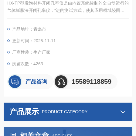
HX-TP型发泡材料开闭孔率仪是由内置系统控制的全自动运行的
气体膨胀法开闭孔率仪，*进的测试方式，使其应用领域较同类仪
器更广，能准确测定粉体、块状固体、浆状物质、泡沫等多种材
料的真密度.和骨架体积（含闭孔）， 该仪器广泛应用于高等院
产品地址：青岛市
校、研究机构、企业的材料分析检测实验室，为食品安全、新能
源、新材料、环保 、矿产等行业的材料检测提供重要的科学依
更新时间：2025-11-11
据。
厂商性质：生产厂家
浏览次数：4263
15589118859
产品咨询
产品展示
PRODUCT CATEGORY
相关文章