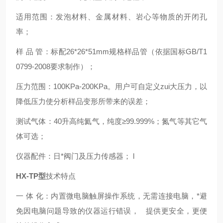
适用范围：发泡材料、金属材料、岩心等物质的开闭孔
率；
样 品 管：标配26*26*51mm规格样品管（依据国标GB/T1
0799-2008要求制作）；
压力范围：100KPa-200KPa。用户可自定义zui大压力，以
降低压力使分析样品变形所带来的误差；
测试气体：40升高纯氦气，纯度≥99.999%；氮气等其它气
体可选；
仪器配件：日*阀门及压力传感器； l
HX-TP型
技术特点
一 体 化：内置微电脑触屏操作系统，无需连接电脑，*避
免因电脑问题导致的仪器运行错误， 提供更安全，更便