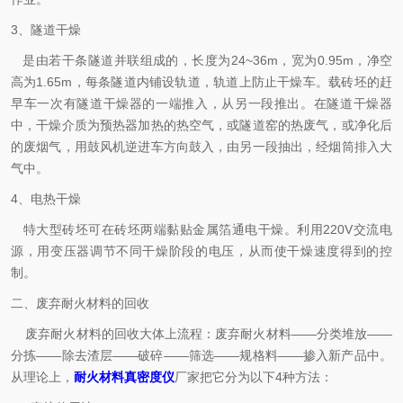
3、隧道干燥
是由若干条隧道并联组成的，长度为24~36m，宽为0.95m，净空
高为1.65m，每条隧道内铺设轨道，轨道上防止干燥车。载砖坯的赶
早车一次有隧道干燥器的一端推入，从另一段推出。在隧道干燥器
中，干燥介质为预热器加热的热空气，或隧道窑的热废气，或净化后
的废烟气，用鼓风机逆进车方向鼓入，由另一段抽出，经烟筒排入大
气中。
4、电热干燥
特大型砖坯可在砖坯两端黏贴金属箔通电干燥。利用220V交流电
源，用变压器调节不同干燥阶段的电压，从而使干燥速度得到的控
制。
二、废弃耐火材料的回收
废弃耐火材料的回收大体上流程：废弃耐火材料——分类堆放——
分拣——除去渣层——破碎——筛选——规格料——掺入新产品中。
从理论上，
耐火材料真密度仪
厂家把它分为以下4种方法：