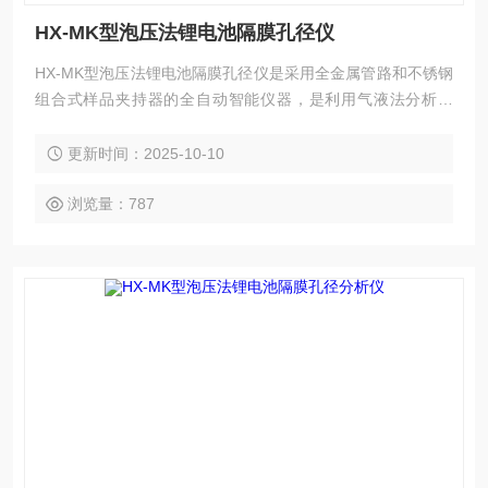
HX-MK型泡压法锂电池隔膜孔径仪
HX-MK型泡压法锂电池隔膜孔径仪是采用全金属管路和不锈钢
组合式样品夹持器的全自动智能仪器，是利用气液法分析滤
膜、隔膜、织物、纤维、陶瓷、烧结金属等材料的通孔的* 大
孔径、*小孔径、平均孔径、孔径分布及渗透率的专用分析仪
更新时间：2025-10-10
器，仪器主要应用于水过滤、电池隔膜、海水淡化、生物提纯
等行业。
浏览量：787