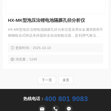
HX-MK型泡压法锂电池隔膜孔径分析仪
HX-MK型泡压法锂电池隔膜孔径分析仪是采用全金属管路和不
锈钢组合式样品夹持器的全自动智能仪器，是利用气液法分析
滤膜、隔膜、织物、纤维、陶瓷、烧结金属等材料的通孔的*
大孔径、*小孔径、平均孔径、孔径分布及渗透率的专用分析仪
更新时间：2025-10-10
器，仪器主要应用于水过滤、电池隔膜、海水淡化、生物提纯
等行业。
浏览量：1240
下一页
末页
400 801 9083
热线电话：