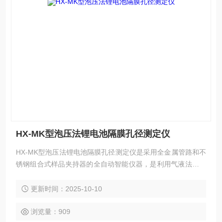
HX-MK型泡压法锂电池隔膜孔径测定仪
HX-MK型泡压法锂电池隔膜孔径测定仪是采用全金属管路和不
锈钢组合式样品夹持器的全自动智能仪器，是利用气液法分析
滤膜、隔膜、织物、纤维、陶瓷、烧结金属等材料的通孔的*
大孔径、*小孔径、平均孔径、孔径分布及渗透率的专用分析仪
更新时间：2025-10-10
器，仪器主要应用于水过滤、电池隔膜、海水淡化、生物提纯
等行业。
浏览量：909