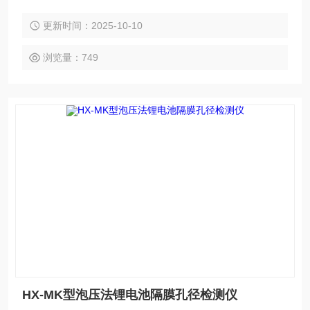
滤膜、隔膜、织物、纤维、陶瓷、烧结金属等材料的通孔的*
大孔径、*小孔径、平均孔径、孔径分布及渗透率的专用分析仪
更新时间：2025-10-10
器，仪器主要应用于水过滤、电池隔膜、海水淡化、生物提纯
等行业。
浏览量：749
HX-MK型泡压法锂电池隔膜孔径检测仪