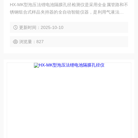
HX-MK型泡压法锂电池隔膜孔径检测仪是采用全金属管路和不
锈钢组合式样品夹持器的全自动智能仪器，是利用气液法分析
滤膜、隔膜、织物、纤维、陶瓷、烧结金属等材料的通孔的*
大孔径、*小孔径、平均孔径、孔径分布及渗透率的专用分析仪
更新时间：2025-10-10
器，仪器主要应用于水过滤、电池隔膜、海水淡化、生物提纯
等行业。
浏览量：827