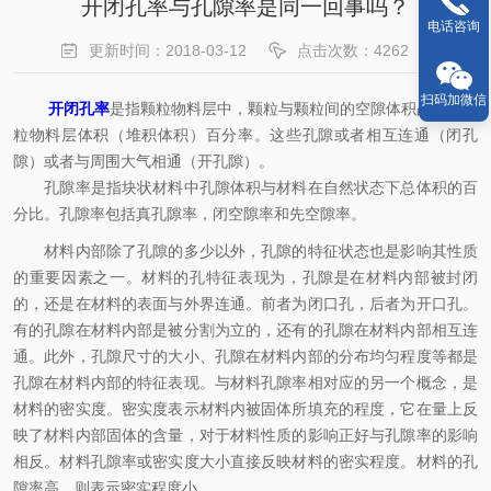
开闭孔率与孔隙率是同一回事吗？
电话咨询
更新时间：2018-03-12
点击次数：4262
扫码加微信
开闭孔率
是指颗粒物料层中，颗粒与颗粒间的空隙体积占整个颗
粒物料层体积（堆积体积）百分率。这些孔隙或者相互连通（闭孔
隙）或者与周围大气相通（开孔隙）。
孔隙率是指块状材料中孔隙体积与材料在自然状态下总体积的百
分比。孔隙率包括真孔隙率，闭空隙率和先空隙率。
材料内部除了孔隙的多少以外，孔隙的特征状态也是影响其性质
的重要因素之一。材料的孔特征表现为，孔隙是在材料内部被封闭
的，还是在材料的表面与外界连通。前者为闭口孔，后者为开口孔。
有的孔隙在材料内部是被分割为立的，还有的孔隙在材料内部相互连
通。此外，孔隙尺寸的大小、孔隙在材料内部的分布均匀程度等都是
孔隙在材料内部的特征表现。与材料孔隙率相对应的另一个概念，是
材料的密实度。密实度表示材料内被固体所填充的程度，它在量上反
映了材料内部固体的含量，对于材料性质的影响正好与孔隙率的影响
相反。材料孔隙率或密实度大小直接反映材料的密实程度。材料的孔
隙率高，则表示密实程度小。