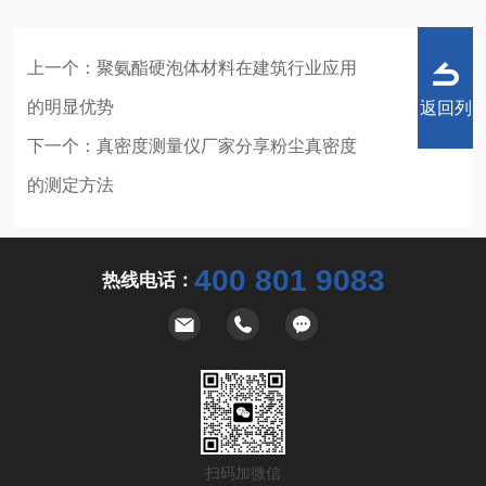
上一个：
聚氨酯硬泡体材料在建筑行业应用
的明显优势
返回列
下一个：
真密度测量仪厂家分享粉尘真密度
的测定方法
表
400 801 9083
热线电话：
扫码加微信