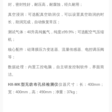
封，密封性好，耐压高，耐腐蚀，经久耐用；
真空浸润：可选配真空助润仪，可以设置真空助润的时
长，助润完成，自动恢复常压；
测试气体：
40
升高纯氮气，纯度≥
99.9%
；可选配空气压缩
机；
核心配件：硅薄膜压力变送器、流量传感器、电控调压阀
等；
数据处理：内置工控电脑，自主研发控制软件，界面简
洁。
HX-MK
型无纺布孔径检测仪
仪器尺寸：长：
400mm
；
宽：
400mm
，高：
490mm
；净重：
37kg
；