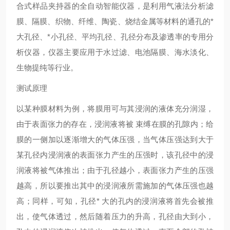
合式样品夹持器的全自动智能仪器，是利用气液法分析滤
膜、隔膜、织物、纤维、陶瓷、烧结金属等材料的通孔的
*
大孔径、
*
小孔径、平均孔径、孔径分布及渗透率的专用分
析仪器，仪器主要应用于水过滤、电池隔膜、海水淡化、
生物提纯等行业。
测试原理
以某种膜材料为例，将膜用可与其浸润的液体充分润湿，
由于表面张力的存在，浸润液将被
束缚在膜的孔隙内；给
膜的一侧加以逐渐增大的气体压强，当气体压强达到大于
某孔径内浸润液的表面张力产生的压强时，该孔径中的浸
润液将被气体推出；由于孔径越小，表面张力产生的压强
越高，所以要推出其中的浸润液所需施加的气体压强也越
高；同样，可知，孔径
*
大的孔内的浸润液将首先会被推
出，使气体透过，然后随着压力的升高，孔径由大到小，