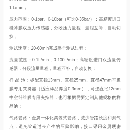
1 L/min
；
压力范围：
0-1bar
、
0-10bar
（可选
0-35bar
）；高精度进口
硅薄膜双压力传感器，分段压力量程，量程互补，自动切
换；
测试速度：
20-60min
完成整个测试过程；
流量范围：
0-1L/min
，
0-100L/min
；高精度进口双流量传
感器，分段流量量程，量程互补，自动切换；
样
品
池：标配直径
13mm
、直径
25mm
、直径
47mm
平板
膜专用夹持器（适应样品厚度
0-3mm
），可选直径
12mm
中空纤维膜专用夹持器，也可根据需要定制其他规格的样
品池；
气路管路：金属一体化集装式管路，减少管路长度和漏气
点，避免管道过长产生的压降影响，接口采用金属硬密