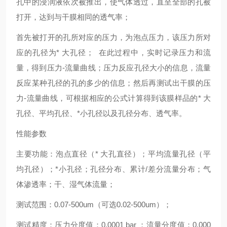
孔中的浸润液依次被推出，使气体透过，直至全部的孔被
打开，达到与干膜相同的透气率；
首先被打开的孔所对应的压力，为泡点压力，该压力所对
应的孔径为
*
大孔径；
在此过程中，实时记录压力和流
量，得到压力
-
流量曲线；压力反应孔径大小的信息，流量
反应某种孔径的孔的多少的信息；然后再测试出干膜的压
力
-
流量曲线，可根据相应的公式计算得到该膜样品的
*
大
孔径、平均孔径、
*
小孔径以及孔径分布、透气率。
性能参数
主要功能：泡点直径（
*
大孔直径）；平均流量孔径（平
均孔径）；
*
小孔径；孔径分布、累计
/
差分流量分布；气
体渗透率；干、湿气体流量；
测试范围：
0.07-500um
（可选
0.02-500um
）；
测试精度：压力分度值：
0.0001 bar
；流量分度值：
0.000