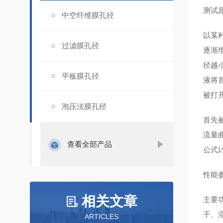
测试
中空纤维膜孔径
以某
过滤膜孔径
逐渐
径越
平板膜孔径
液将
被打
泡压法膜孔径
首先
流量
查看全部产品
公式
性能
相关文章
主要
干、
ARTICLES