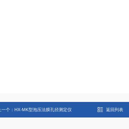
上一个：
HX-MK型泡压法膜孔径测定仪
返回列表