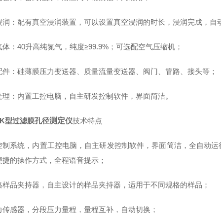
浸润：配有真空浸润装置，可以设置真空浸润的时长，浸润完成，自
气体：
40
升高纯氮气，纯度≥
99.9%
；可选配空气压缩机；
配件：
硅薄膜压力变送器、质量流量变送器、阀门、管路、接头等；
处理：内置工控电脑
，自主研发控制软件，界面简洁。
K
型过滤膜孔径
测定
仪
技术特点
控制系统，内置工控电脑，自主研发控制软件，界面简洁，全自动运
便捷的操作方式，全程语音提示；
格样品夹持器，自主
设计的样品夹持器，适用于不同规格的样品；
力传感器，分段压力量程，量程互补，自动切换；