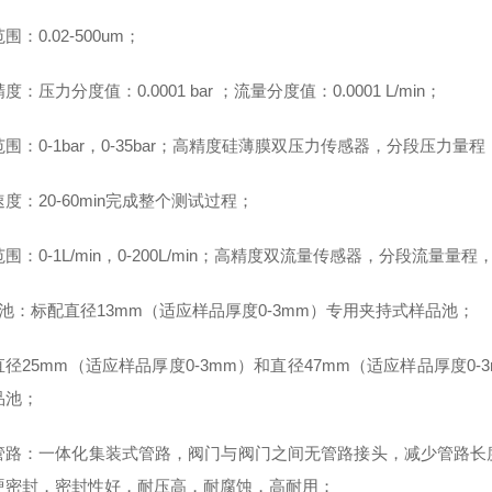
范围：
0.02-500um
；
精度：
压力分度值：
0.0001 bar
；流量分度值：
0.0001 L/min
；
范围：
0-1bar
，
0-35bar
；高精度硅薄膜双压力传感器，分段压力量程
速度：
20-60min
完成整个测试过程；
范围：
0-1L/min
，
0-200L/min
；高精度双流量传感器，分段流量量程
池：标配直径
13mm
（适应样品厚度
0-3mm
）专用夹持式样品池；
直径
25mm
（适应样品厚度
0-3mm
）和直径
47mm
（适应样品厚度
0-
品池；
管路：一体化集装式管路，阀门与阀门之间无管路接头，减少管路长
硬密封，密封性好，耐压高，耐腐蚀，高耐用；