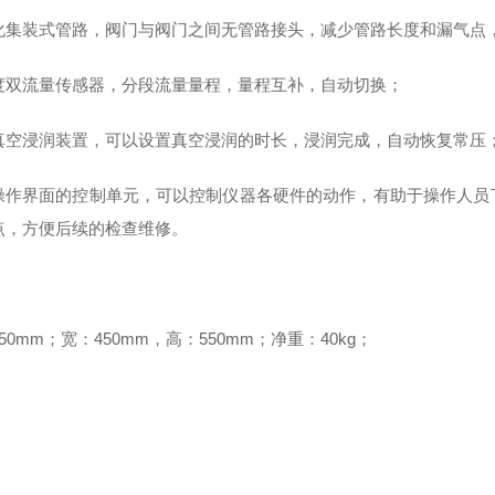
化集装式管路，阀门与阀门之间无管路接头，减少管路长度和漏气点
度
双流量传感器，分段流量量程，量程互补，自动切换；
真空浸润装置，可以设置真空浸润的时长，浸润完成，自动恢复常压
操作界面的控制单元，可以控制仪器各硬件的动作，有助于操作人员
点，方便后续的检查维修。
：
50mm
；宽：
450mm
，高：
550mm
；净重：
40kg
；