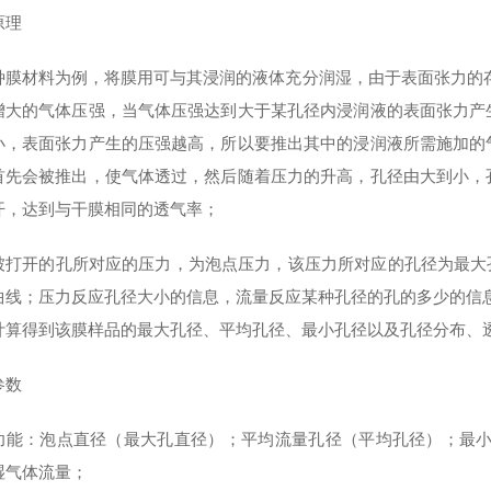
原理
种膜材料为例，将膜用可与其浸润的液体充分润湿，由于表面张力的
增大的气体压强，当气体压强达到大于某孔径内浸润液的表面张力产
小，表面张力产生的压强越高，所以要推出其中的浸润液所需施加的
首先会被推出，使气体透过，然后随着压力的升高，孔径由大到小，
开，达到与干膜相同的透气率；
被打开的孔所对应的压力，为泡点压力，该压力所对应的孔径为最大
曲线；压力反应孔径大小的信息，流量反应某种孔径的孔的多少的信
计算得到该膜样品的最大孔径、平均孔径、最小孔径以及孔径分布、
参数
功能：泡点直径（最大孔直径）；平均流量孔径（平均孔径）；最
湿气体流量；