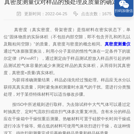
真密度测量仪对样品的预处理及质量的确定分析
扫码加微信
更新时间：2022-04-25
点击次数：1675
真密度（真实密度、骨架密度）是指材料在密实状态下，单
位“固体物质的实际体积（不包括内部空隙，即不包含开孔和闭孔以
及颗粒间空隙）”的质量。真密度与密度的概念相同。
真密度测量仪
通过气体膨胀置换法，利用小分子直径的惰性气体在一定条件下的玻
尔定律（PV=nRT），通过测定由于样品测试腔放入样品所引起的样
品测试腔气体容量的减少来测定样品的真实体积，从而得到其真密
度，真密度=质量/真实体积。
为获得准确测量结果，样品必须先经过预处理。样品应无水分以
获得其真实质量，同时避免体积测量时水蒸气的干扰。需进行分类预
处理，对于某些特殊材料可以适当修改步骤。
按ISO中所述规则进行取样。为去除试样中大气气体可以通过定
时抽真空、定时气流吹扫或吹扫气体多次重复冲洗。含有水分的样品
应在干燥箱中干燥恒重后测量。热敏材料可置于硅胶中长时间干燥或
进行冷冻干燥等。熔点低的材料可使用气体吹扫进行干燥，在这种情
况下，待吹扫和测量完成后再称量样品质量和样品杯质量。