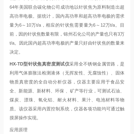
64
年美国联合碳化物公司成功地以针状焦为原料制造出超
高功率电极。据统计，国内高功率和超高功率电极的需求
量为
6
～
10
万
t/a
，相应的针状焦需要量为
6
～
12
万
t/a
。目
前，因的针状焦数量有限，锦州石化公司的产量也只有
3
万
t/a
。因此国内超高功率电极的产量只好由针状焦的数量来
决定。
HX-TD
型针状焦真密度测试仪
采用全不锈钢金属管路，是
利用气体膨胀法检测液体（无挥发性、无腐蚀性）、固体
物质真密度的全自动分析仪器，仪器主要应用于食品安
全、新能源、新材料、环保
、矿产等行业，可测试石油、
煤炭、漂珠、氧化铝、耐火材料、果汁、电池材料等物
质。该仪器采用内置控制系统，仪器各项功能均可通过触
摸屏操作实现。
应用原理