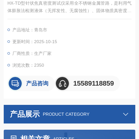
HX-TD型针状焦真密度测试仪采用全不锈钢金属管路，是利用气
体膨胀法检测液体（无挥发性、无腐蚀性）、固体物质真密度的
全自动分析仪器，仪器主要应用于食品安全、新能源、新材料、
环保 、矿产等行业，可测试石油、煤炭、漂珠、氧化铝、耐火材
产品地址：青岛市
料、牛奶、果汁、电池材料等物质。该仪器采用内置控制系统，
仪器各项功能均可通过触摸屏操作实现。
更新时间：2025-10-15
厂商性质：生产厂家
浏览次数：2350
15589118859
产品咨询
产品展示
PRODUCT CATEGORY
相关文章