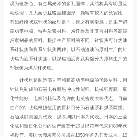
观为银灰色、有金属光泽的多孔固体，其结构具有明显流
动纹理，孔大而少且略呈椭圆形，颗粒有较大的长宽比，
有如纤维状或针状的纹理走向，摸之有润滑感，是生产超
高功率电极、特种炭素材料、炭纤维及其复合材料等高端
炭素制品的原料。根据生产原料的不同，针状焦可分为油
系针状焦和煤系针状焦两种。以石油渣油为原料生产的针
状焦为油系针状焦；以煤焦油沥青及其馏分为原料生产的
针状焦为煤系针状焦。
针状焦是制造高功率和超高功率电极的优质材料，用
针状焦制成的石墨电有耐热冲击性能强、机械强度高、氧
化性能好、电极消耗低及允许的电流密度大等优点。目前
生产的针状焦根据使用的原料可分为石油系和煤系两类。
石油系以美国为代表，煤系则以日本为代表。日本的三菱
化成和新日化公司的生产装置于
20
世纪
70
年代末和
80
年代
初投产。美国大湖炭素公司却在
1950
年首先开发成功。
19