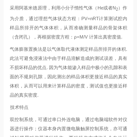
采用阿基米德原理，利用小分子惰性气体（
He
或者
N
）作
2
为介质，通过理想气体状态方程：
PV=nRT
计算测试腔内
样品所排开的气体体积，从而准确测量样品的骨架体积
（含闭孔），再根据密度方程：ρ
=M/V
计算出真密度值
.
气体膨胀置换法是以气体取代液体测定样品所排开的体积
.
此法可避免浸液法中由于样品溶解造成的测试误差，具有
不损坏样品的优点
.
因为气体能渗入样品中极小的孔隙和表
面的不规则孔隙，因此测出的样品体积更接近样品的真实
体积，从而可以用来计算样品的密度，测试值也更接近样
品的真实密度
.
技术特点
双控制系统，可通过串口外连电脑，通过电脑端软件对仪
器进行操作；仪器本身内置微电脑触屏控制系统，亦可通