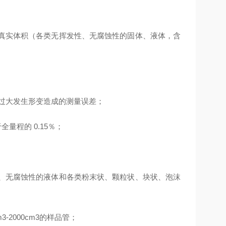
真实体积（各类无挥发性、无腐蚀性的固体、液体，含
过大发生形变造成的测量误差；
于全量程的
0.15
％；
、无腐蚀性的液体和各类粉末状、颗粒状、块状、泡沫
m3-2000cm3
的样品管；