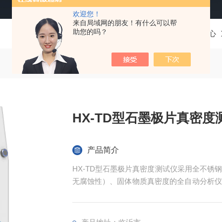
欢迎您！
来自局域网的朋友！有什么可以帮
助您的吗？
当前位置：
首页
产品中心
HX-TD型石墨极片真密度
产品简介
HX-TD型石墨极片真密度测试仪采用全不
无腐蚀性）、固体物质真密度的全自动分析仪
保 、矿产等行业，可测试石油、煤炭、漂珠
该仪器采用内置控制系统，仪器各项功能均可