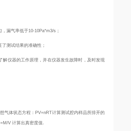
率低于10-10Pa*m3/s；
证了测试结果的准确性；
了解仪器的工作原理，并在仪器发生故障时，及时发现
理想气体状态方程：
PV=nRT
计算测试腔内样品所排开的
ρ
=M/V
计算出真密度值
.