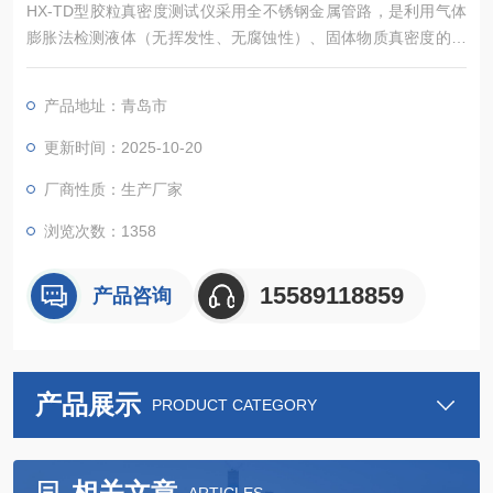
HX-TD型胶粒真密度测试仪采用全不锈钢金属管路，是利用气体
膨胀法检测液体（无挥发性、无腐蚀性）、固体物质真密度的全
自动分析仪器，仪器主要应用于食品安全、新能源、新材料、环
保 、矿产等行业，可测试石油、煤炭、漂珠、氧化铝、耐火材
产品地址：青岛市
料、牛奶、果汁、电池材料等物质。该仪器采用内置控制系统，
仪器各项功能均可通过触摸屏操作实现。
更新时间：2025-10-20
厂商性质：生产厂家
浏览次数：1358
15589118859
产品咨询
产品展示
PRODUCT CATEGORY
相关文章