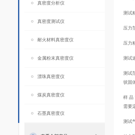
真密度分析仪
测试
真密度测试仪
压力
耐火材料真密度仪
压力
金属粉末真密度仪
测试
测试
漂珠真密度仪
状固
煤炭真密度仪
样 品
需要定
石墨真密度仪
测试