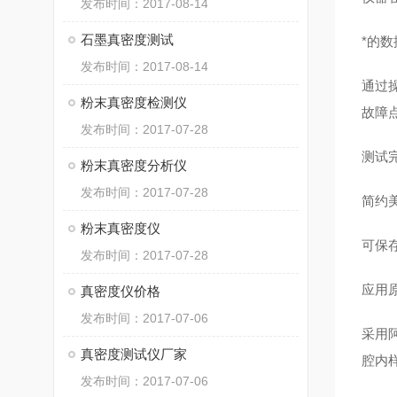
发布时间：2017-08-14
石墨真密度测试
*的
发布时间：2017-08-14
通过
粉末真密度检测仪
故障
发布时间：2017-07-28
测试
粉末真密度分析仪
发布时间：2017-07-28
简约
粉末真密度仪
可保
发布时间：2017-07-28
应用
真密度仪价格
发布时间：2017-07-06
采用
真密度测试仪厂家
腔内
发布时间：2017-07-06