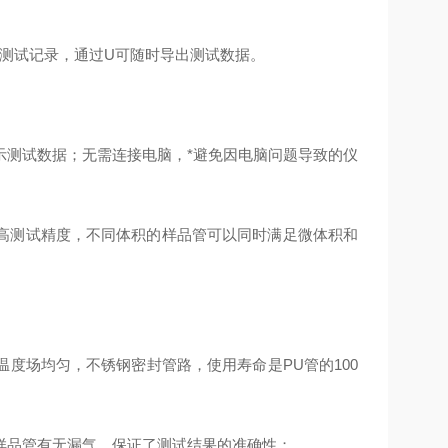
测试记录，通过U可随时导出测试数据。
示测试数据；无需连接电脑，*避免因电脑问题导致的仪
高测试精度，不同体积的样品管可以同时满足微体积和
度场均匀，不锈钢密封管路，使用寿命是PU管的100
样品管有无漏气，保证了测试结果的准确性；