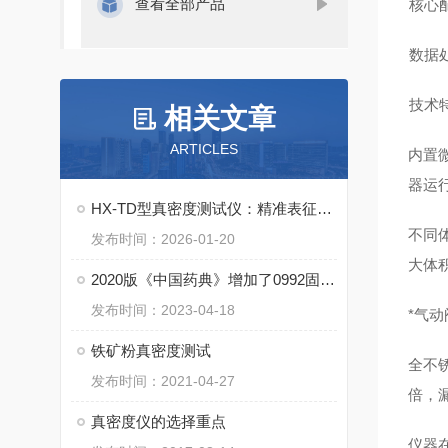
查看全部产品
核心
数据
技术
相关文章
ARTICLES
内置
器运
HX-TD型真密度测试仪：精准表征材料本质的核心设备
不同
发布时间：2026-01-20
大体
2020版《中国药典》增加了0992固体密度测试法
发布时间：2023-04-18
*气
铁矿粉真密度测试
全不
发布时间：2021-04-27
倍，漏
真密度仪的选择重点
仪器