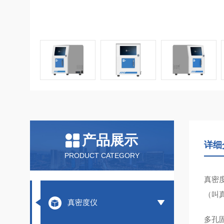
产品展示
详细
PRODUCT CATEGORY
真密度
（叫
真密度仪
多孔