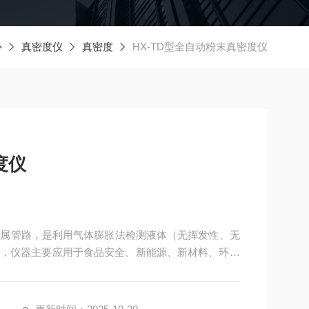
心
真密度仪
真密度
HX-TD型全自动粉末真密度仪
度仪
钢金属管路，是利用气体膨胀法检测液体（无挥发性、无
，仪器主要应用于食品安全、新能源、新材料、环保
化铝、耐火材料、牛奶、果汁、电池材料等物质。该
过触摸屏操作实现。