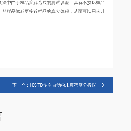
浸液法中由于样品溶解造成的测试误差，具有不损坏样品
出的样品体积更接近样品的
真实
体积，从而可以用来计
下一个：
HX-TD型全自动粉末真密度分析仪
言