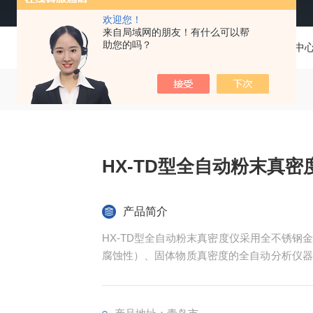
欢迎您！
来自局域网的朋友！有什么可以帮
助您的吗？
当前位置：
首页
产品中
HX-TD型全自动粉末真密
产品简介
HX-TD型全自动粉末真密度仪采用全不锈
腐蚀性）、固体物质真密度的全自动分析仪器
、矿产等行业，可测试石油、煤炭、漂珠、氧
仪器采用内置控制系统，仪器各项功能均可通