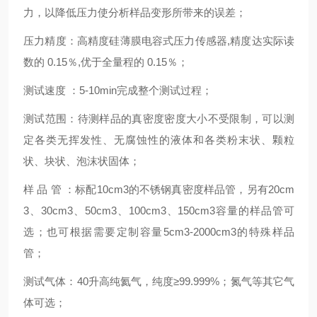
力，以降低压力使分析样品变形所带来的误差；
压力精度
：
高精度硅薄膜电容式压力传感器,精度达实际读
数的 0.15％,优于全量程的 0.15％；
测试速度
：
5-10min完成整个测试过程；
测试范围
：
待测样品的真密度密度大小不受限制，可以测
定各类无挥发性、无腐蚀性的液体和各类粉末状、颗粒
状、块状、泡沫状固体；
样 品 管
：
标配10cm3的不锈钢真密度样品管，另有20cm
3、30cm3、50cm3、100cm3、150cm3容量的样品管可
选；也可根据需要定制容量5cm3-2000cm3的特殊样品
管；
测试气体
：
40升高纯氦气，纯度≥99.999%；氮气等其它气
体可选；