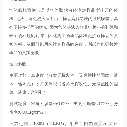
气体膨胀置换法是以气体取代液体测定样品所排开的体
积. 此法可避免浸液法中由于样品溶解造成的测试误差，具
有不损坏样品的优点. 因为气体能渗入样品中极小的孔隙和
表面的不规则孔隙，因此测出的样品体积更接近样品的
真
实
体积，从而可以用来计算样品的密度，测试值也更接近
样品的真实密度.
性能参数
主要功能
：
真密度（各类无挥发性、无腐蚀性的固体、液
体，含闭孔）；真实体积（各类无挥发性、无腐蚀性的固
体、液体，含闭孔）
测试精度
：
准确性误差≤±0.02%，重复性误差≤0.02%，分
辨率:0.0001g/cm3；
压力范围
：
100KPa-200KPa。用户可自由设置zui大压