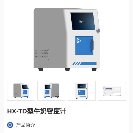
HX-TD型牛奶密度计
产品简介