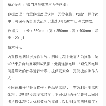
核心配件
：
*阀门及硅薄膜压力传感器；
数据处理
：
内置数据处理软件，无需电脑，功能*，操作简
单，可保存历史测试记录，通过U可随时导出测试数据。
仪器尺寸
：
长：560mm；宽：350mm，高：400mm；净
重：20kgll
技术特点
内置微电脑触屏操作系统，测试过程中无需人为操作，测
试结束后自动显示测试数据；无需连接电脑，*避免因电脑
问题导致的仪器运行错误，提供更安全，更便捷的操作方
式；
不同体积样品管直接作为样品测试腔，可有效利用测试腔
体积，能明显提高测试精度，不同体积的样品管可以同时
满足微体积和大体积装样的需求，以达到提高测试精度的