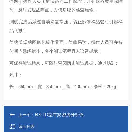
有助于操作人员了解仪器的工作原理，并在仪器发生故障
时，及时发现故障点，方便后续的检查维修。
测试完成后系统自动恢复常压，防止拆装样品管时引起样
品飞溅；
简约美观的图形化操作界面，简单易学，操作人员可在短
时间内熟练操作，各个测试流程真人语音提示；
可保存测试结果，可随时查阅历史测试数据，通过U盘；
尺寸：
长：560mm；宽：350mm，高：400mm；净重：20kg
HX-TD型牛奶密度分析仪
上一个：
返回列表