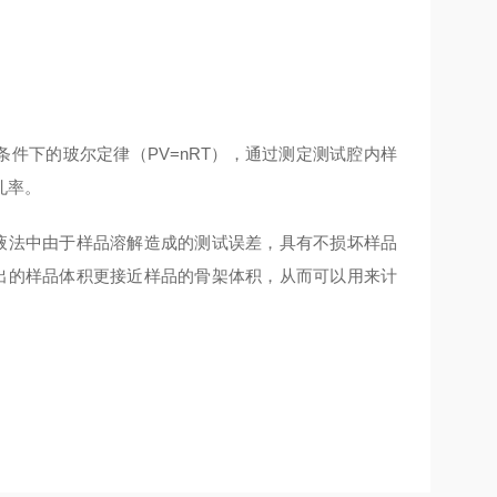
件下的玻尔定律（PV=nRT），通过测定测试腔内样
孔率。
浸液法中由于样品溶解造成的测试误差，具有不损坏样品
测出的样品体积更接近样品的骨架体积，从而可以用来计