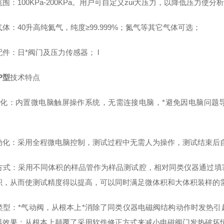
范围
：
100KPa-200KPa。用户可自定义zui大压力，以降低压力
气体
：
40升高纯氦气，纯度≥99.999%；氮气等其它气体可选；
配件
：
日*阀门及压力传感器； l
TP型
技术特点
化：内置微电脑触屏操作系统，无需连接电脑，*避免因电脑问题
动化
：采用全程微电脑控制，测试过程中无需人为操作，测试结束后
方式
：
采用
不同体积的样品管
作为样品测试腔，相对同类仪器通过填
积
，从而使测试精度得以提高，可以同时满足微体积和大体积装样的需
类型
：*
气
动
阀，从根本上*消除了同类仪器电磁阀结构动作时发热引
温效果；从根本上颠覆了采用软件修正方式来减小电磁阀门发热破坏