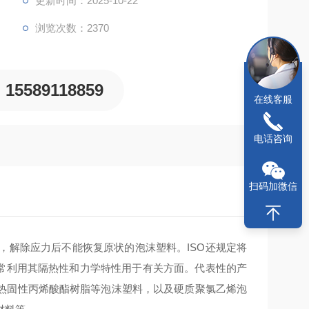
更新时间：2025-10-22
浏览次数：2370
15589118859
在线客服
电话咨询
扫码加微信
解除应力后不能恢复原状的泡沫塑料。ISO还规定将
。常利用其隔热性和力学特性用于有关方面。代表性的产
热固性丙烯酸酯树脂等泡沫塑料，以及硬质聚氯乙烯泡