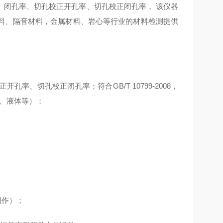
、闭孔率、切孔校正开孔率、切孔校正闭孔率
， 该仪器
料、隔音材料，金属材料、岩心
等行业的材料检测提供
、切孔校正闭孔率；符合GB/T 10799-2008，
、液体等）；
求制作）
；