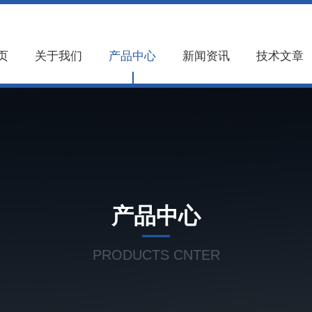
页
关于我们
产品中心
新闻资讯
技术文章
产品中心
PRODUCTS CNTER