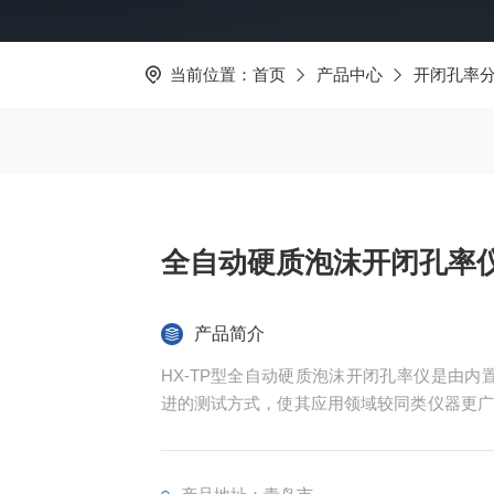
当前位置：
首页
产品中心
开闭孔率
全自动硬质泡沫开闭孔率
产品简介
HX-TP型全自动硬质泡沫开闭孔率仪是由
进的测试方式，使其应用领域较同类仪器更广
种材料的真密度.和骨架体积（含闭孔）， 
析检测实验室，为食品安全、新能源、新材料
据。