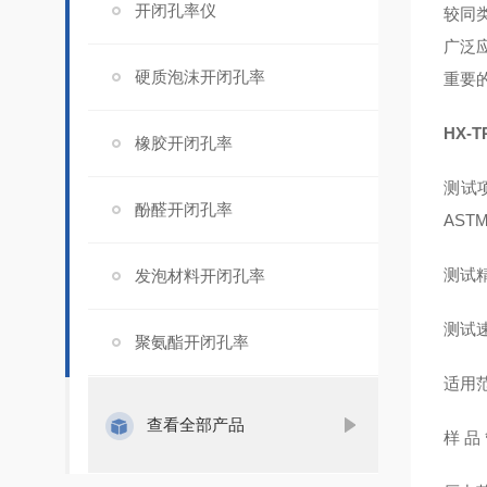
开闭孔率仪
较同
广泛
硬质泡沫开闭孔率
重要
HX-
橡胶开闭孔率
测试
酚醛开闭孔率
ASTM
测试
发泡材料开闭孔率
测试
聚氨酯开闭孔率
适用
查看全部产品
样 品