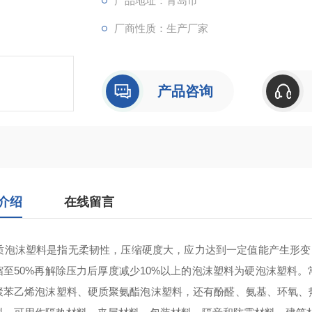
产品地址：青岛市
厂商性质：生产厂家
产品咨询
介绍
在线留言
泡沫塑料是指无柔韧性，压缩硬度大，应力达到一定值能产生形变，
缩至50%再解除压力后厚度减少10%以上的泡沫塑料为硬泡沫塑料
聚苯乙烯泡沫塑料、硬质聚氨酯泡沫塑料，还有酚醛、氨基、环氧、