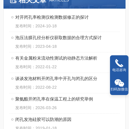
ARTICLES
对开闭孔率检测仪检测数据修正的探讨
发布时间：2024-10-18
泡压法膜孔径分析仪获取数据的合理方式探讨
发布时间：2023-04-18
有关金属粉末流动性测试的动静态方法解析
发布时间：2022-01-22
电话咨询
谈谈发泡材料开闭孔率中开孔与闭孔的区分
发布时间：2022-08-22
扫码加微信
聚氨酯开闭孔率在保温工程上的研究举例
发布时间：2026-03-26
闭孔发泡硅胶可以防潮的原因
发布时间：2019-01-18