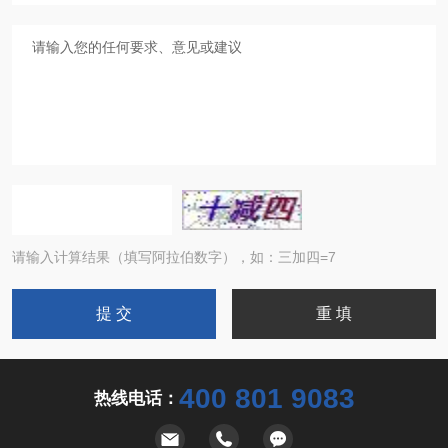
请输入计算结果（填写阿拉伯数字），如：三加四=7
400 801 9083
热线电话：