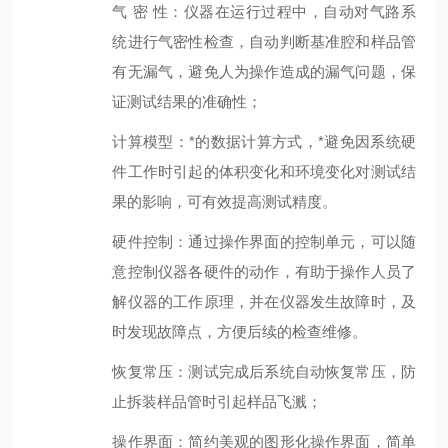
气
密
性
：仪器在运行过程中，自动对气路系
统进行气密性检查，自动判断基准腔和样品管
有无漏气，
避免
人为操作
造成的漏气问题，保
证测试结果的准确性
；
计算模型：*的数据计算方式，*避免因系统硬
件工作时引起的体积变化
和环境变化
对测试结
果的影响，可有效提高测试精度。
硬件控制：通过操作界面的控制单元，可以随
意控制仪器各硬件的动作，有助于操作人员了
解仪器的工作原理，并在仪器发生故障时，及
时发现故障点，方便后续的检查维修。
恢复常压：测试完
成后系统
自动恢复常压，防
止
拆装样品管时引起
样品飞溅；
操作
界面：
简约美观
的图形化
操作
界面，
简单