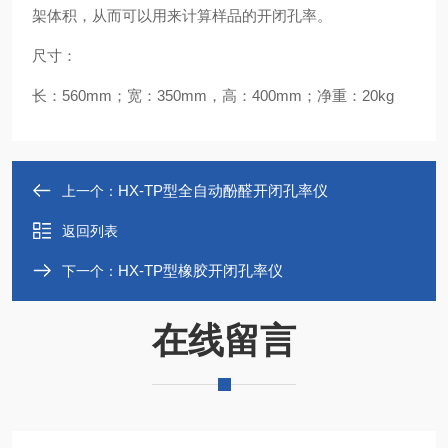
架体积，从而可以用来计算样品的
开闭孔率。
尺寸：
长：560mm；宽：350mm，高：400mm；净重：20kg
HX-TP型全自动酚醛开闭孔率仪
上一个：
返回列表
HX-TP型橡胶开闭孔率仪
下一个：
在线留言