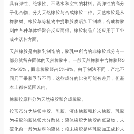
具有弹性、绝缘性、不透水和空气的材料。高弹性的高分
子化合物。分为天然橡胶与合成橡胶二种。天然橡胶是从
橡胶树、橡胶草等植物中提取胶质后加工制成；合成橡胶
则由各种单体经聚合反应而得。橡胶制品广泛应用于工业
或生活各方面。
天然橡胶是由胶乳制造的，胶乳中所含的非橡胶成分有一
部分就留在固体的天然橡胶中。一般天然橡胶中含橡胶烃9
2%-95%，而非橡胶烃占5%-8%。由于制法不同，产地不
同乃至采胶季节不同，这些成分的比例可能有差异，但基
本上都在范围以内。
橡胶按原料分为天然橡胶和合成橡胶。
按形态分为块状生胶、乳胶、液体橡胶和粉末橡胶。乳胶
为橡胶的胶体状水分散体；液体橡胶为橡胶的低聚物，未
硫化前一般为粘稠的液体；粉末橡胶是将乳胶加工成粉末