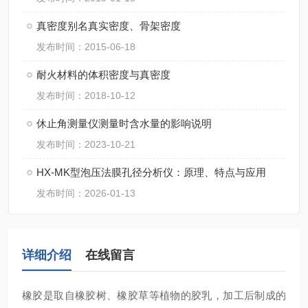
真密度别名真实密度、骨架密度
发布时间：2015-06-18
耐火材料的体积密度与真密度
发布时间：2018-10-12
休止角测量仪测量时含水量的影响说明
发布时间：2023-10-21
HX-MK型泡压法膜孔径分析仪：原理、特点与应用
发布时间：2026-01-13
详细介绍
在线留言
橡胶是取自橡胶树、橡胶草等植物的胶乳，加工后制成的