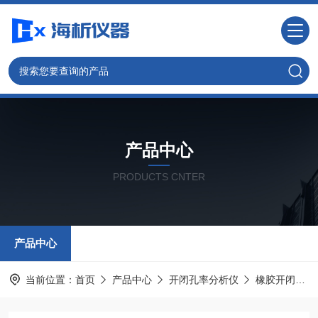
产品中心
PRODUCTS CNTER
产品中心
当前位置：
首页
产品中心
开闭孔率分析仪
橡胶开闭孔率