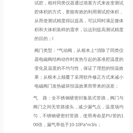
试腔，相对同类仪器通过填塞方式来改变测试
腔体积的方式，
更能有效的利用测试腔体积
，
从而使测试精度得以提高，可以同时满足微体
积和大体积装样的需求，以达到提高测试精度
的目的；l
阀门类型
：*
气
动
阀，从根本上*消除了同类仪
器电磁阀结构动作时发热引起的基准腔温度的
变化及温度的不均匀性，保证了理想的恒温效
果；从根本上颠覆了采用软件修正方式来减小
电磁阀门发热破坏恒温效果而带来的误差；
气 路：
全不锈钢硬密封集装式管路
，阀门与
阀门之间无管路接头，减少漏气点，温度场均
匀
，不锈钢硬密封管路，使用寿命是
PU管的1
00倍，漏气率低于
10
-10
Pa
*
m
3
/s
；