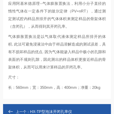
应用阿基米德原理--气体膨胀置换法，利用小分子直径的
惰性气体在一定条件下的玻尔定律（PV=nRT），通过测
定测试腔内样品所排开的气体体积来测定样品的骨架体积
（含闭孔），从而得到其
开闭孔率。
气体膨胀置换法是以气体取代液体测定样品所排开的体
积. 此法可避免浸液法中由于样品溶解造成的测试误差，具
有不损坏样品的优点. 因为气体能渗入样品中极小的孔隙和
表面的不规则孔隙，因此测出的样品体积更接近样品的骨
架体积，从而可以用来计算样品的
开闭孔率。
尺寸：
长：560mm；宽：350mm，高：400mm；净重：20kg
HX-TP型泡沫开闭孔率仪
上一个：