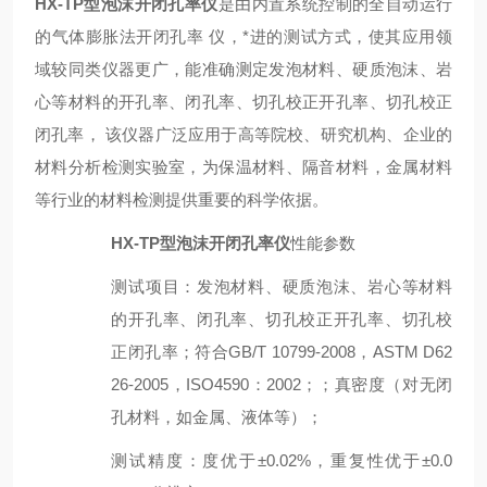
HX-T
P
型
泡沫开闭孔率仪
是由内置系统控制的全自动运行
的气体膨胀法
开闭孔率
仪，*进的测试方式，使其应用领
域较同类仪器更广，能准确测定
发泡材料、硬质泡沫、岩
心等材料的开孔率、闭孔率、切孔校正开孔率、切孔校正
闭孔率
， 该仪器广泛应用于高等院校、研究机构、企业的
材料分析检测实验室，为
保温材料、隔音材料，金属材料
等行业的材料检测提供重要的科学依据。
HX-TP型泡沫开闭孔率仪
性能参数
测试
项目：发泡材料、硬质泡沫、岩心等材料
的开孔率、闭孔率、切孔校正开孔率、切孔校
正闭孔率；符合GB/T 10799-2008，ASTM D62
26-2005，ISO4590：2002；
；
真
密度（对无闭
孔材料，如金属、液体等）；
测试精度
：
度优于±0.02%，重复性优于±0.
0