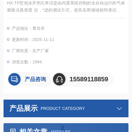
HX-TP型泡沫开闭孔率仪是由内置系统控制的全自动运行的气体
膨胀法真密度 仪，*进的测试方式，使其应用领域较同类仪器更
广，能准确测定粉体、块状固体、浆状物质、泡沫等多种材料的
真密度.和骨架体积（含闭孔）， 该仪器广泛应用于高等院校、研
产品地址：青岛市
究机构、企业的材料分析检测实验室，为食品安全、新能源、新
材料、环保 、矿产等行业的材料检测提供重要的科学依据。
更新时间：2025-11-11
厂商性质：生产厂家
浏览次数：1994
15589118859
产品咨询
产品展示
PRODUCT CATEGORY
相关文章