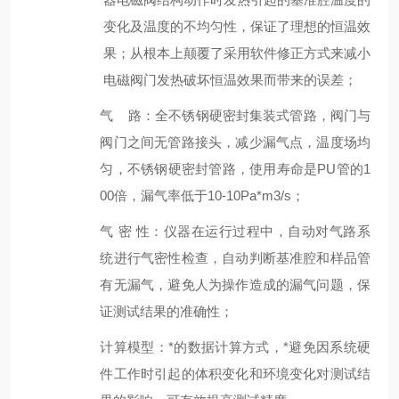
变化及温度的不均匀性，保证了理想的恒温效
果；从根本上颠覆了采用软件修正方式来减小
电磁阀门发热破坏恒温效果而带来的误差；
气 路：
全不锈钢硬密封集装式管路
，阀门与
阀门之间无管路接头，减少漏气点，温度场均
匀
，不锈钢硬密封管路，使用寿命是
PU管的1
00倍，漏气率低于
10
-10
Pa
*
m
3
/s
；
气
密
性
：仪器在运行过程中，自动对气路系
统进行气密性检查，自动判断基准腔和样品管
有无漏气，
避免
人为操作
造成的漏气问题，保
证测试结果的准确性
；
计算模型：*的数据计算方式，*避免因系统硬
件工作时引起的体积变化
和环境变化
对测试结