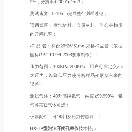
2
%，分辨率:0.00
0
1g/cm3；
测试速度
：
5
-
10
min完成整个测试过程；
适用范围：发泡材料、金属材料
、岩心
等物质
的开闭孔率；
样 品 管
：
标配
26*26*51mm规格样品管（依据
国标GB/T10799-2008要求制作）
；
压力范围
：
100KPa-200KPa。用户可自定义zui
大压力，以降低压力使分析样品变形所带来的
误差；
测试气体
：
40升高纯氦气，纯度≥99.999%；氮
气等其它气体可选；
仪器配件
：
日*阀门及压力传感器； l
HX-TP型泡沫开闭孔率仪
技术特点