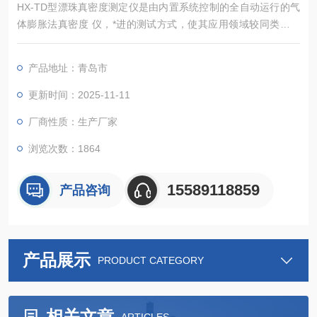
HX-TD型漂珠真密度测定仪是由内置系统控制的全自动运行的气
体膨胀法真密度 仪，*进的测试方式，使其应用领域较同类仪器
更广，能准确测定粉体、块状固体、浆状物质、泡沫等多种材料
的真密度.和骨架体积（含闭孔）， 该仪器广泛应用于高等院校、
产品地址：青岛市
研究机构、企业的材料分析检测实验室，为食品安全、新能源、
新材料、环保 、矿产等行业的材料检测提供重要的科学依据。
更新时间：2025-11-11
厂商性质：生产厂家
浏览次数：1864
15589118859
产品咨询
产品展示
PRODUCT CATEGORY
相关文章