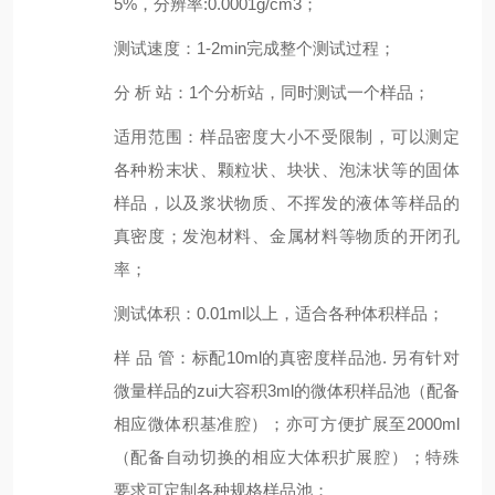
5%，分辨率:0.0001g/cm3；
测试速度
：
1-2min完成整个测试过程；
分 析 站
：
1个分析站，同时测试一个样品；
适用范围：样品密度大小不受限制，可以测定
各种粉末状、颗粒状、块状、泡沫状等的固体
样品，以及浆状物质、不挥发的液体等样品的
真密度；发泡材料、金属材料等物质的开闭孔
率；
测试体积
：
0.01ml以上，适合各种体积样品；
样 品 管
：
标配10ml的真密度样品池. 另有针对
微量样品的zui大容积3ml的微体积样品池（配备
相应微体积基准腔）；亦可方便扩展至2000ml
（配备自动切换的相应大体积扩展腔）；特殊
要求可定制各种规格样品池；