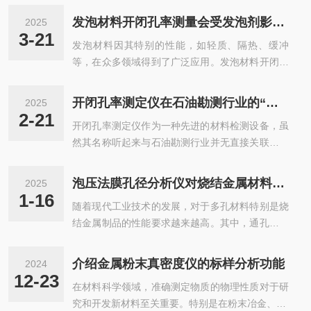
下的密度变化。内置高精度天平和位移传感器，能
测得休止角为30度时，这一结果具有重要的物理意
精确捕捉微米级的体积变化，测试精度达到小数点
发泡材料开闭孔率测量会受发泡剂影响吗？
2025
义和实际应用价值。休止角是衡量材料堆积稳定性
后四位。金属粉末真密度仪在矿产评估中的创新应
3-21
发泡材料因其特别的性能，如轻质、隔热、缓冲
的重要参数。休止角越小，说明材料的堆积越稳
用：1.品位快速筛查：不同金属含量的矿粉...
等，在众多领域得到了广泛应用。发泡材料开闭孔
定，颗粒之间的摩擦力越大；休止角越大，说明材
率是衡量发泡材料性能的重要指标之一，它直接影
料的堆积越不稳定，颗粒之间的摩擦力越小。当休
响着材料的物理性能和使用效果。而发泡剂作为发
止角为30度时，意味着材料在自由堆积状态下具有
开闭孔率测定仪在石油勘测行业的“妙用”
2025
泡材料制备过程中的关键添加剂，对发泡材料的结
中等的稳定性。这种稳定性使得材料在储存和运输
2-21
开闭孔率测定仪作为一种先进的材料检测设备，虽
构和性能有着重要影响，那么它是否会影响发泡材
过程中不易发生坍塌或滑动。实际应用中的...
然其名称听起来与石油勘测行业并无直接关联，但
料的开闭孔率测量呢？发泡剂是一类能在特定条件
实际上，它在该领域却发挥着特别而关键的作用。
下产生气体，从而使聚合物基体形成多孔结构的物
通过精确测量岩石的开闭孔率，这款仪器为石油勘
质。不同类型的发泡剂，其化学组成、分解温度、
泡压法膜孔径分析仪对烧结金属材料的通孔孔径测试
2025
测提供了宝贵的数据支持，助力石油勘探工作更加
产气速率等特性各不相同。这些特性会直接影响发
1-16
随着现代工业技术的发展，对于多孔材料特别是烧
高效、精准地进行。在石油勘测过程中，了解地下
泡材料的泡孔结构，包括泡孔大小、泡孔密度以...
结金属制品的性能要求越来越高。其中，通孔孔径
岩石的孔隙结构至关重要。开闭孔率测定仪能够准
作为影响其过滤效率和强度的关键参数之一，受到
确测量岩石样本中的开孔和闭孔比例，从而揭示岩
了广泛关注。传统的测量方法往往存在操作复杂、
石的渗透性和储油能力。这对于确定石油富集区、
介绍金属粉末真密度仪的标样分析功能
2024
耗时长等问题，而泡压法因其简便快捷的特点逐渐
评估油气储量以及制定开采方案具有重要意义。传
12-23
在材料科学领域，准确测定物质的物理性质对于研
成为主流选择之一。本文旨在探讨泡压法膜孔径分
统上，石油勘测行业依赖经验公式和间接方法...
究和开发新材料至关重要。特别是在粉末冶金、3D
析仪如何应用于烧结金属材料的通孔孔径测试，并