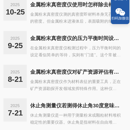
金属粉末真密度仪使用时怎样除去样品中的气泡？
2025
10-25
金属粉末真密度仪测的真密度即材料本身无孔隙时
扫码加微信
的密度。但金属粉末进液体后，表面吸附的纳米级
气泡会把体积测大，密度值立刻偏低0.3%-2%，比
仪器误差还大。下面分享“去气泡”的几个方法步
金属粉末真密度仪的压力平衡时间设定解析
2025
骤，照做即可拿到可信数据。一、预处理清洗：用
9-25
在金属粉末真密度仪检测过程中，压力平衡时间的
丙酮或酒精超声3min，去掉冲压时残留的硬脂酸
设定看似简单的等待，实则有“门道”。这个常被忽
锌、硬脂酸锂等疏水润滑剂；烘干80℃，否则气泡
视的参数，直接影响着气体置换法测量结果的准确
会优先黏在油膜上。预氧化：铝粉、镁粉这类易生
性与重复性。​真密度仪通过气体置换原理工作，将
水合膜的，可在120℃烘箱里通干燥空气30min，
金属粉末真密度仪对矿产资源评估有“巧用”
2025
已知体积的样品池抽真空后充入惰性气体（如氦
生成2nm致密Al₂O₃层，既亲水又防进一步反应，
8-21
金属粉末真密度仪作为材料表征的重要工具，正在
气），利用理想气体状态方程计算样品真实体积。
气泡附着力下降一半...
矿产资源勘探开发领域发挥特殊作用。这种仪器通
压力平衡的本质是消除系统内外的压力差，使气体
过精准测量粉末材料的堆积密度与振实密度，为矿
分子充分渗透至粉末颗粒间的微小孔隙。这类似于
产品质判定提供关键数据支撑。该设备基于自然堆
往水池注水直至水面平静，只有当压力稳定，才能
休止角测量仪若测得休止角30度意味着什么？
2025
积状态下的粉末填充理论，通过标准容积容器测定
获取准确的气体用量数据。若过早终止平衡，未全
7-21
休止角测量仪是一种用于测量粉末或颗粒材料堆积
一定质量粉末所占体积。区别于传统手工测量，现
部填充的孔隙会导致测得体积偏小，最终密...
稳定性的重要仪器。休止角是指材料在自由堆积状
代化仪器配备自动振动装置，可模拟不同压实条件
态下，其表面与水平面之间的最大夹角。当测量仪