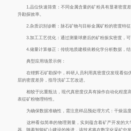
1.品位快速筛查：不同金属含量的矿粉具有显著密度差
升勘探效率。
2.杂质识别诊断：脉石矿物与目标金属矿粉的密度特征
3.加工工艺优化：通过测量球磨后的矿粉振实密度，可
4.储量计算修正：传统地质建模依赖化学分析数据，结
典型应用场景示例：
在锂辉石矿勘探中，科研人员利用真密度仪发现看似优质
层的密度差异，指导洗矿工艺改进。
相较于比重瓶法，现代真密度仪具有操作自动化程度高、
表征矿粉物理特性。
为确保数据准确性，需注意样品预处理方式：干燥温度应
这种看似简单的物理测量，实则蕴含着矿产开发的大学
器。随着智能矿山建设的推进，该技术将在数字化采矿中