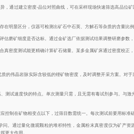
异，通过建立密度-品位对照曲线，可在采样现场快速筛选高品位矿
存在明显区分，仪器可检测出矿石中石英、方解石等杂质的含量比例
评估磨矿细度是否达标。通过金矿选厂依据测试结果调整研磨参数，
合真密度测试能更精确计算矿石储量。某多金属矿床通过密度校正，
的伟晶岩脉实际含较低的锂矿物密度，及时调整开采方案。对于
测试速度快的特点。单次测量只需，且无需有毒试剂参与。与激光
控制在矿物相变点以下，过筛目数需统一。每次测试前要用标准砝
问。通过量化微观颗粒的堆积特性，金属粉末真密度仪为矿产资源
发挥更大作用。