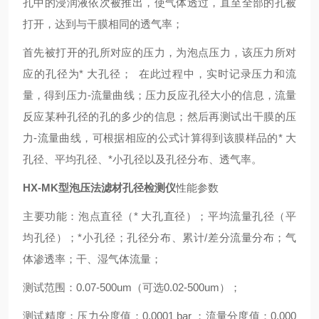
孔中的浸润液依次被推出，使气体透过，直至全部的孔被
打开，达到与干膜相同的透气率；
首先被打开的孔所对应的压力，为泡点压力，该压力所对
应的孔径为
*
大孔径；
在此过程中，实时记录压力和流
量，得到压力
-
流量曲线；压力反应孔径大小的信息，流量
反应某种孔径的孔的多少的信息；然后再测试出干膜的压
力
-
流量曲线，可根据相应的公式计算得到该膜样品的
*
大
孔径、平均孔径、
*
小孔径以及孔径分布、透气率。
HX-MK
型泡压法滤材孔径检测仪
性能参数
主要功能：泡点直径（
*
大孔直径）；平均流量孔径（平
均孔径）；
*
小孔径；孔径分布、累计
/
差分流量分布；气
体渗透率；干、湿气体流量；
测试范围：
0.07-500um
（可选
0.02-500um
）；
测试精度：压力分度值：
0.0001 bar
；流量分度值：
0.000