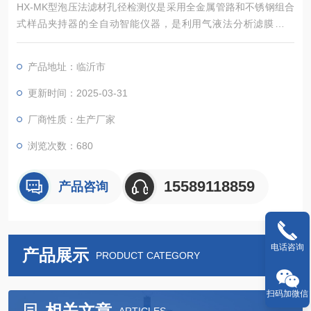
HX-MK型泡压法滤材孔径检测仪是采用全金属管路和不锈钢组合
式样品夹持器的全自动智能仪器，是利用气液法分析滤膜、隔
膜、织物、纤维、陶瓷、烧结金属等材料的通孔的最大孔径、最
小孔径、平均孔径、孔径分布及渗透率的专用分析仪器，仪器主
产品地址：临沂市
要应用于水过滤、电池隔膜、海水淡化、生物提纯等行业。
更新时间：2025-03-31
厂商性质：生产厂家
浏览次数：680
15589118859
产品咨询
电话咨询
产品展示
PRODUCT CATEGORY
扫码加微信
相关文章