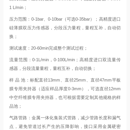
1 L/min
；
压力范围：
0-1bar
、
0-10bar
（可选
0-35bar
）；高精度进口
硅薄膜双压力传感器，分段压力量程，量程互补，自动切
换；
测试速度：
20-60min
完成整个测试过程；
流量范围：
0-1L/min
，
0-100L/min
；高精度进口双流量传
感器，分段流量量程，量程互补，自动切换；
样
品
池：标配直径
13mm
、直径
25mm
、直径
47mm
平板
膜专用夹持器（适应样品厚度
0-3mm
），可选直径
12mm
中空纤维膜专用夹持器，也可根据需要定制其他规格的样
品池；
气路管路：金属一体化集装式管路，减少管路长度和漏气
点，避免管道过长产生的压降影响，接口采用金属硬密