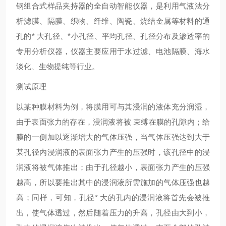
钢组合式样品夹持器的全自动智能仪器，是利用气液法分
析滤膜、隔膜、织物、纤维、陶瓷、烧结金属等材料的通
孔的
*
大孔径、
*
小孔径、平均孔径、孔径分布及渗透率的
专用分析仪器，仪器主要应用于水过滤、电池隔膜、海水
淡化、生物提纯等行业。
测试原理
以某种膜材料为例，将膜用可与其浸润的液体充分润湿，
由于表面张力的存在，浸润液将被
束缚在膜的孔隙内；给
膜的一侧加以逐渐增大的气体压强，当气体压强达到大于
某孔径内浸润液的表面张力产生的压强时，该孔径中的浸
润液将被气体推出；由于孔径越小，表面张力产生的压强
越高，所以要推出其中的浸润液所需施加的气体压强也越
高；同样，可知，孔径
*
大的孔内的浸润液将首先会被推
出，使气体透过，然后随着压力的升高，孔径由大到小，