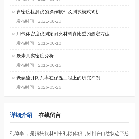
真密度检测仪的操作软件及测试模式简析
发布时间：2021-08-20
用气体密度仪测定耐火材料真比重的测定方法
发布时间：2015-06-18
炭素真实密度分析
发布时间：2015-06-15
聚氨酯开闭孔率在保温工程上的研究举例
发布时间：2026-03-26
详细介绍
在线留言
孔隙率 ，是指块状材料中孔隙体积与材料在自然状态下总