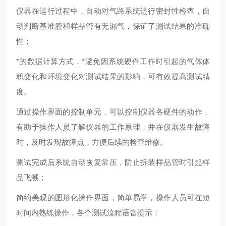
仪器在运行过程中，自动对气路系统进行密封性检查，自
动判断基准腔和样品管有无漏气，保证了测试结果的准确
性；
*的数据计算方式，*避免因系统硬件工作时引起的气体体
积变化和环境变化对测试结果的影响，可有效提高测试精
度。
通过操作界面的控制单元，可以控制仪器各硬件的动作，
有助于操作人员了解仪器的工作原理，并在仪器发生故障
时，及时发现故障点，方便后续的检查维修。
测试完成后系统自动恢复常压，防止拆装样品管时引起样
品飞溅；
简约美观的图形化操作界面，简单易学，操作人员可在短
时间内熟练操作，各个测试流程语音提示；