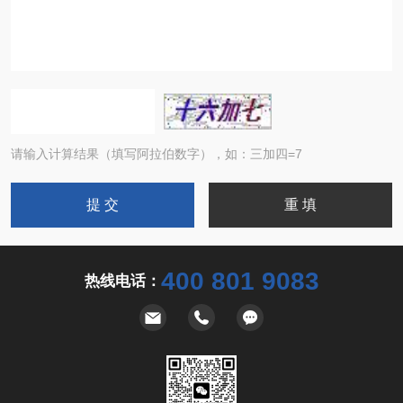
请输入计算结果（填写阿拉伯数字），如：三加四=7
400 801 9083
热线电话：