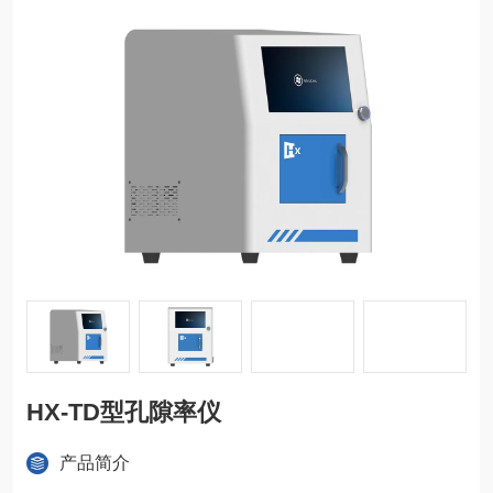
HX-TD型孔隙率仪
产品简介