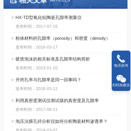
ARTICLES
HX-TD型氧化铝陶瓷孔隙率测量仪
发布时间：2017-07-15
粉体材料的孔隙率（porosity）和密度（density）
发布时间：2016-03-17
硬质泡沫的相关标准及孔隙率结构简析
电话咨询
发布时间：2023-01-10
开闭孔率与孔隙率是同一回事吗？
扫码加微信
发布时间：2018-03-12
利用真密度测试仪测试煤的真密度及孔隙率
发布时间：2017-08-21
泡压法膜孔径分析仪如何分析陶瓷材料渗透率？
发布时间：2024-03-07