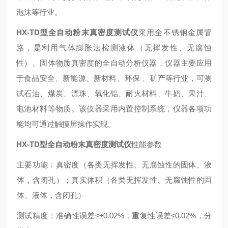
泡沫等行业。
HX-TD型全自动粉末真密度测试仪
采用全不锈钢金属管
路，是利用气体膨胀法检测液体（无挥发性、无腐蚀
性）、固体物质真密度的全自动分析仪器，仪器主要应用
于食品安全、新能源、新材料、环保 、矿产等行业，可测
试石油、煤炭、漂珠、氧化铝、耐火材料、牛奶、果汁、
电池材料等物质。该仪器采用内置控制系统，仪器各项功
能均可通过触摸屏操作实现。
HX-TD型全自动粉末真密度测试仪
性能参数
主要功能
：
真密度（各类无挥发性、无腐蚀性的固体、液
体，含闭孔）；真实体积（各类无挥发性、无腐蚀性的固
体、液体，含闭孔）
测试精度
：
准确性误差≤±0.02%，重复性误差≤0.02%，分