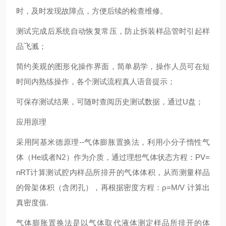
时，及时发现故障点，方便后续的检查维修。
测试完成后系统自动恢复常压，防止拆装样品管时引起样
品飞溅；
简约美观的图形化操作界面，简单易学，操作人员可在短
时间内熟练操作，各个测试流程真人语音提示；
可保存测试结果，可随时查阅历史测试数据，通过U盘；
应用原理
采用
阿基米德原理--气体膨胀置换法，
利用
小分子惰性气
体
（
He或者N
2
）作为介质，通过
理想气体状态方程
：
PV=
nRT
计算
测试腔内样品所排开的气体体积
，从而
测
量
样品
的骨架体积（含闭孔），
再根据密度方程：ρ=M/V 计算出
真密度值
.
气体膨胀置换法是以气体取代液体测定样品所排开的体