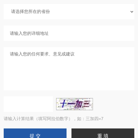
请输入计算结果（填写阿拉伯数字），如：三加四=7