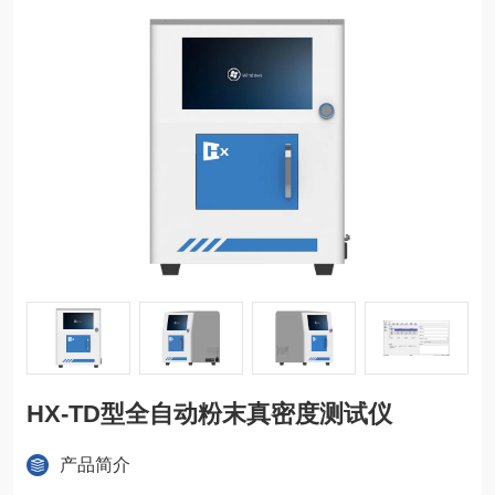
HX-TD型全自动粉末真密度测试仪
产品简介