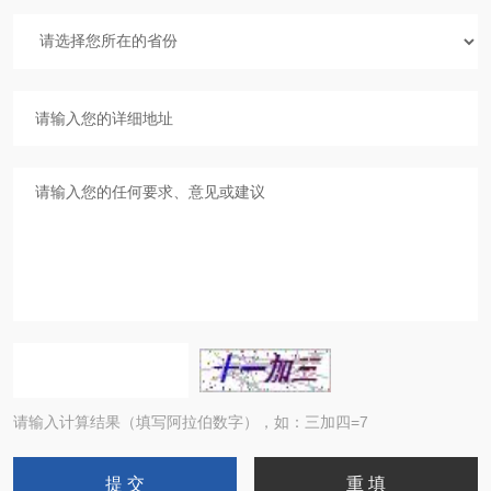
请输入计算结果（填写阿拉伯数字），如：三加四=7