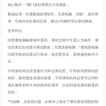
核心配件
：
*阀门及硅薄膜压力传感器；
数据处理
：
内置数据处理软件，无需电脑，功能*，操作简
单，可保存历史测试记录，通过U可随时导出测试数据。
技术特点
内置微电脑触屏操作系统，测试过程中无需人为操作，测
试结束后自动显示测试数据；无需连接电脑，*避免因电脑
问题导致的仪器运行错误，提供更安全，更便捷的操作方
式；
不同体积样品管直接作为样品测试腔，可有效利用测试腔
体积，能明显提高测试精度，不同体积的样品管可以同时
满足微体积和大体积装样的需求，以达到提高测试精度的
目的；
*气动阀，无发热问题，从根本上保证了测试系统理想的恒