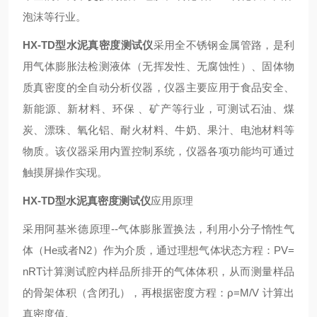
泡沫等行业。
HX-TD型水泥真密度测试仪
采用全不锈钢金属管路，是利
用气体膨胀法检测液体（无挥发性、无腐蚀性）、固体物
质真密度的全自动分析仪器，仪器主要应用于食品安全、
新能源、新材料、环保 、矿产等行业，可测试石油、煤
炭、漂珠、氧化铝、耐火材料、牛奶、果汁、电池材料等
物质。该仪器采用内置控制系统，仪器各项功能均可通过
触摸屏操作实现。
HX-TD型水泥真密度测试仪
应用原理
采用
阿基米德原理--气体膨胀置换法，
利用
小分子惰性气
体
（
He或者N
2
）作为介质，通过
理想气体状态方程
：
PV=
nRT
计算
测试腔内样品所排开的气体体积
，从而
测
量
样品
的骨架体积（含闭孔），
再根据密度方程：ρ=M/V 计算出
真密度值
.