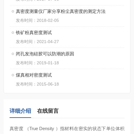
真密度测量仪厂家分享粉尘真密度的测定方法
发布时间：2018-02-05
铁矿粉真密度测试
发布时间：2021-04-27
闭孔发泡硅胶可以防潮的原因
发布时间：2019-01-18
煤真相对密度测试
发布时间：2015-06-18
详细介绍
在线留言
真密度 （True Density ）指材料在密实的状态下单位体积