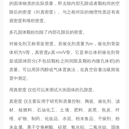
的固体物质的实际质量，即去除内部孔隙或者颗粒间的空
隙后的密度（叫真密度）。与之相对应的物理性质还有表
观密度和堆积密度。
多孔固体颗粒扣除了内部孔隙后的密度。
对催化剂又称骨架密度。若催化剂质量为m，催化剂骨架
体积为V骨，真密度ρ真=m/V骨。它是单位体积催化剂骨
架或固体部分(不包括颗粒之间间隙及颗粒内微孔体积)的
质量。可以用异丙醇或气体置换法，在真空容量法吸附装
置中测定。
用真密度
仪也可以来测试大块固体的孔隙度。
真密度
仪主要应用于研究和质量控制、陶瓷、催化剂、滤
材、核燃料、石油化工、土壤、肥料、炭黑、焦炭、纤
维、矿物、制药、化妆品、水泥、粉末食品、干燥剂、粉
末金属、离子交换树酯、硅胶、氧化铝、二氧化钛、固体