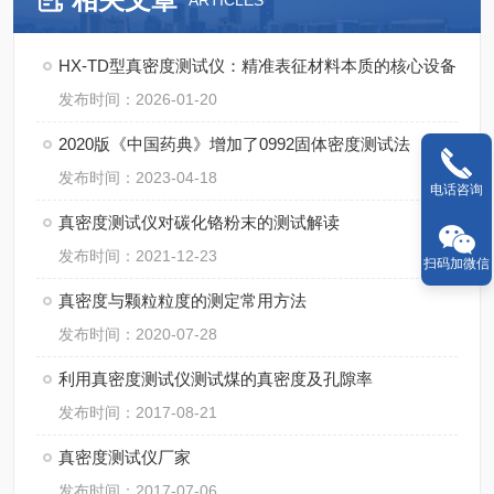
ARTICLES
HX-TD型真密度测试仪：精准表征材料本质的核心设备
发布时间：2026-01-20
2020版《中国药典》增加了0992固体密度测试法
发布时间：2023-04-18
电话咨询
真密度测试仪对碳化铬粉末的测试解读
发布时间：2021-12-23
扫码加微信
真密度与颗粒粒度的测定常用方法
发布时间：2020-07-28
利用真密度测试仪测试煤的真密度及孔隙率
发布时间：2017-08-21
真密度测试仪厂家
发布时间：2017-07-06