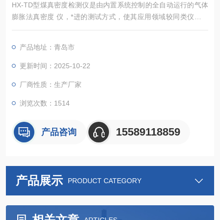
HX-TD型煤真密度检测仪是由内置系统控制的全自动运行的气体
膨胀法真密度 仪，*进的测试方式，使其应用领域较同类仪器更
广，能准确测定粉体、块状固体、浆状物质、泡沫等多种材料的
真密度.和骨架体积（含闭孔）， 该仪器广泛应用于高等院校、研
产品地址：青岛市
究机构、企业的材料分析检测实验室，为食品安全、新能源、新
材料、环保 、矿产等行业的材料检测提供重要的科学依据。
更新时间：2025-10-22
厂商性质：生产厂家
浏览次数：1514
15589118859
产品咨询
产品展示
PRODUCT CATEGORY
相关文章