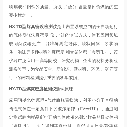
响焦炭和钢铁的质量。所以，“硫分”含量是评价煤质的重
要指标之一。
HX-TD型煤真密度检测仪
是由内置系统控制的全自动运行
的气体膨胀法
真密度
仪
，*进的测试方式，使其应用领域
较同类仪器更广，能准确测定粉体、块状固体、浆状物
质、泡沫等多种材料的真密度.和骨架体积（含闭孔）， 该
仪器广泛应用于高等院校、研究机构、企业的材料分析检
测实验室，为食品安全、新能源、新材料、环保 、矿产等
行业的材料检测提供重要的科学依据。
HX-TD型煤真密度检测仪
测试原理
应用阿基米德原理--气体膨胀置换法，利用小分子直径的
惰性气体在一定条件下的玻尔定律（PV=nRT），通过测
定测试腔内样品所排开的气体体积来测定样品的骨架体积
（含闭孔），从而得到其真密度，真密度＝质量/骨架体