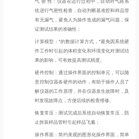
气
密
性
：仪器在运行过程中，自动对气路系
统进行气密性检查，自动判断基准腔和样品管
有无漏气，
避免
人为操作
造成的漏气问题，保
证测试结果的准确性
；
计算模型：*的数据计算方式，*避免因系统硬
件工作时引起的体积变化
和环境变化
对测试结
果的影响，可有效提高测试精度。
硬件控制：通过操作界面的控制单元，可以随
意控制仪器各硬件的动作，有助于操作人员了
解仪器的工作原理，并在仪器发生故障时，及
时发现故障点，方便后续的检查维修。
恢复常压：测试完
成后系统
自动恢复常压，防
止
拆装样品管时引起
样品飞溅；
操作
界面：
简约美观
的图形化
操作
界面，
简单