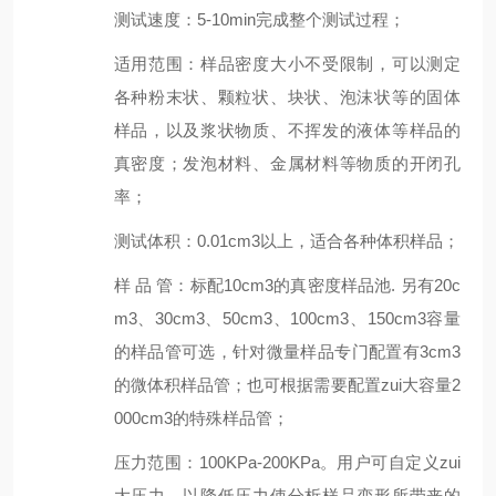
测试速度
：
5-10
min完成整个测试过程；
适用范围：样品密度大小不受限制，可以测定
各种粉末状、颗粒状、块状、泡沫状等的固体
样品，以及浆状物质、不挥发的液体等样品的
真密度；发泡材料、金属材料等物质的开闭孔
率；
测试体积
：
0.01
cm
3
以上，适合各种体积样品；
样 品 管
：
标配10
cm
3
的真密度样品池. 另有
20c
m
3
、
30
cm
3
、
50
cm
3
、
100
cm
3
、
150
cm
3
容量
的样品管可选，
针对微量样品
专门配置有
3
cm
3
的微体积样品
管
；
也
可
根据需要配置zui大容量
2
000
cm
3
的特殊样品管
；
压力范围
：
100KPa-200KPa。用户可自定义zui
大压力，以降低压力使分析样品变形所带来的