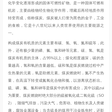
化学变化逐渐形成的固体可燃性矿物。是一种固体可燃有
机岩，主要由植物经生物化学作用，埋藏后再经地质作用
转变而成，俗称煤炭。煤炭被人们誉为黑色的金子，工业
的食粮，它是十八世纪以来人类世界使用的主要能源之
一。
构成煤炭有机质的元素主要有碳、氢、氧、氮和硫等，此
外，还有极少量的磷、氟、氯和砷等元素。碳、氢、氧是
煤炭有机质的主体，占95%以上；煤化程度越深，碳的含
量越高，氢和氧的含量越低。碳和氢是煤炭燃烧过程中产
生热量的元素，氧是助燃元素。煤炭燃烧时，氮不产生热
量，在高温下转变成氮氧化合物和氨，以游离状态析出。
硫、磷、氟、氯和砷等是煤炭中的有害成分，其中以硫zui
为重要。煤炭燃烧时绝大部分的硫被氧化成二氧化硫（SO
2），随烟气排放，污染大气，危害动、植物生长及人类健
康，腐蚀金属设备；当含硫多的煤用于冶金炼焦时，还影