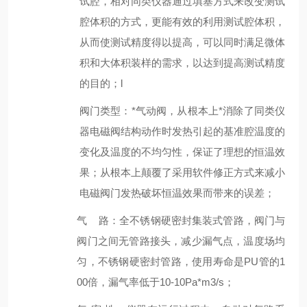
试腔，相对同类仪器通过填塞方式来改变测试
腔体积的方式，
更能有效的利用测试腔体积
，
从而使测试精度得以提高，可以同时满足微体
积和大体积装样的需求，以达到提高测试精度
的目的；l
阀门类型
：*
气
动
阀，从根本上*消除了同类仪
器电磁阀结构动作时发热引起的基准腔温度的
变化及温度的不均匀性，保证了理想的恒温效
果；从根本上颠覆了采用软件修正方式来减小
电磁阀门发热破坏恒温效果而带来的误差；
气 路：
全不锈钢硬密封集装式管路
，阀门与
阀门之间无管路接头，减少漏气点，温度场均
匀
，不锈钢硬密封管路，使用寿命是
PU管的1
00倍，漏气率低于
10
-10
Pa
*
m
3
/s
；