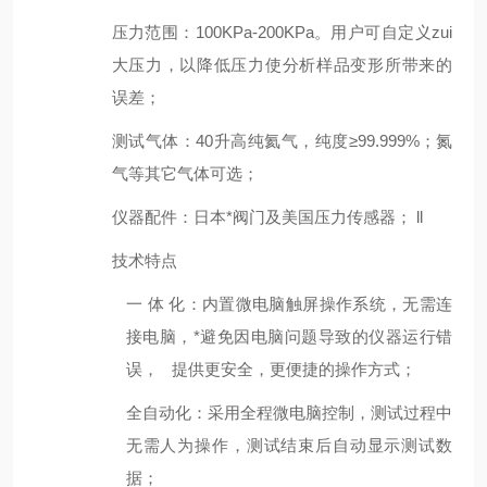
压力范围
：
100KPa-200KPa。用户可自定义zui
大压力，以降低压力使分析样品变形所带来的
误差；
测试气体
：
40升高纯氦气，纯度≥99.999%；氮
气等其它气体可选；
仪器配件
：
日本*阀门及美国压力传感器； ll
技术特点
一
体
化：内置微电脑触屏操作系统，无需连
接电脑，*避免因电脑问题导致的仪器运行错
误，
提供更安全，更便捷的操作方式；
全自动化
：采用全程微电脑控制，测试过程中
无需人为操作，测试结束后自动显示测试数
据
；