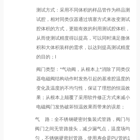
测试方式
：
采用
不同体积的样品管
作为样品测
试腔，相对同类仪器通过填塞方式来改变测试
腔体积的方式，
更能有效的利用测试腔体积
，
从而使测试精度得以提高，可以同时满足微体
积和大体积装样的需求，以达到提高测试精度
的目的；l
阀门类型
：*
气
动
阀，从根本上*消除了同类仪
器电磁阀结构动作时发热引起的基准腔温度的
变化及温度的不均匀性，保证了理想的恒温效
果；从根本上颠覆了采用软件修正方式来减小
电磁阀门发热破坏恒温效果而带来的误差；
气 路：
全不锈钢硬密封集装式管路
，阀门与
阀门之间无管路接头，减少漏气点，温度场均
匀
，不锈钢硬密封管路，使用寿命是
PU管的1