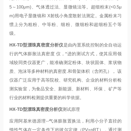
5～100μm)、气体透过法、显微镜法等。超细粉末(<0.5μ
m)用电子显微镜和 X射线小角度散射法测定。金属粉末习
惯上分为粗粉、中等粉、细粉、微细粉和超细粉五个等
级。
HX-TD型漂珠真密度分析仪
是由内置系统控制的全自动运
行的气体膨胀法
真密度
仪
，*进的测试方式，使其应用领
域较同类仪器更广，能准确测定粉体、块状固体、浆状物
质、泡沫等多种材料的真密度.和骨架体积（含闭孔）， 该
仪器广泛应用于高等院校、研究机构、企业的材料分析检
测实验室，为食品安全、新能源、新材料、环保 、矿产等
行业的材料检测提供重要的科学依据。
HX-TD型漂珠真密度分析仪
测试原理
应用阿基米德原理--气体膨胀置换法，利用小分子直径的
惰性气体在一定条件下的玻尔定律（PV=nRT），通过测