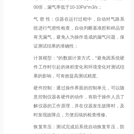
00倍，漏气率低于
10
-10
Pa
*
m
3
/s
；
气
密
性
：仪器在运行过程中，自动对气路系
统进行气密性检查，自动判断基准腔和样品管
有无漏气，
避免
人为操作
造成的漏气问题，保
证测试结果的准确性
；
计算模型：*的数据计算方式，*避免因系统硬
件工作时引起的体积变化
和环境变化
对测试结
果的影响，可有效提高测试精度。
硬件控制：通过操作界面的控制单元，可以随
意控制仪器各硬件的动作，有助于操作人员了
解仪器的工作原理，并在仪器发生故障时，及
时发现故障点，方便后续的检查维修。
恢复常压：测试完
成后系统
自动恢复常压，防