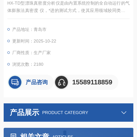
HX-TD型漂珠真密度分析仪是由内置系统控制的全自动运行的气
体膨胀法真密度 仪，*进的测试方式，使其应用领域较同类仪器
更广，能准确测定粉体、块状固体、浆状物质、泡沫等多种材料
的真密度.和骨架体积（含闭孔）， 该仪器广泛应用于高等院校、
产品地址：青岛市
研究机构、企业的材料分析检测实验室，为食品安全、新能源、
新材料、环保 、矿产等行业的材料检测提供重要的科学依据。
更新时间：2025-10-22
厂商性质：生产厂家
浏览次数：2180
15589118859
产品咨询
产品展示
PRODUCT CATEGORY
相关文章