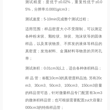
测试精度
：
度优于±0.02%，重复性优于±0.
0
5
%，分辨率:0.0001g/cm3；
测试速度
：
5-10
min完成整个测试过程；
适用范围：样品密度大小不受限制，可以测定
各种粉末状、颗粒状、块状、泡沫状等的固体
样品，以及浆状物质、不挥发的液体等样品的
真密度；发泡材料、金属材料等物质的开闭孔
率；
测试体积
：
0.01
cm
3
以上，适合各种体积样品；
样 品 管
：
标配10
cm
3
的真密度样品池. 另有
20c
m
3
、
30
cm
3
、
50
cm
3
、
100
cm
3
、
150
cm
3
容量
的样品管可选，
针对微量样品
专门配置有
3
cm
3
的微体积样品
管
；
也
可
根据需要配置zui大容量
2
000
cm
3
的特殊样品管
；