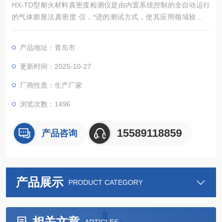
HX-TD型耐火材料真密度检测仪是由内置系统控制的全自动运行
的气体膨胀法真密度 仪，*进的测试方式，使其应用领域较同类
仪器更广，能准确测定粉体、块状固体、浆状物质、泡沫等多种
材料的真密度.和骨架体积（含闭孔）， 该仪器广泛应用于高等院
产品地址：青岛市
校、研究机构、企业的材料分析检测实验室，为食品安全、新能
源、新材料、环保 、矿产等行业的材料检测提供重要的科学依
更新时间：2025-10-27
据。
厂商性质：生产厂家
浏览次数：1496
15589118859
产品咨询
产品展示
PRODUCT CATEGORY
相关文章