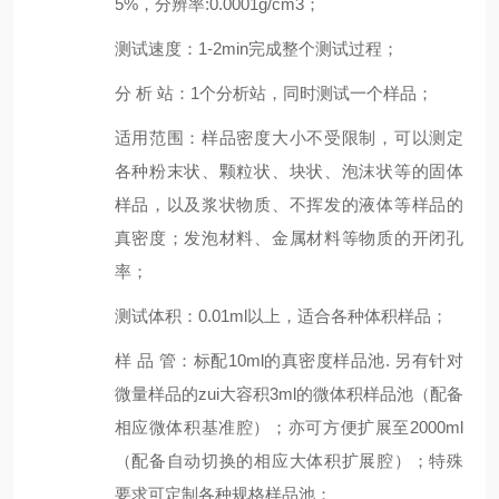
5%，分辨率:0.0001g/cm3；
测试速度
：
1-2min完成整个测试过程；
分 析 站
：
1个分析站，同时测试一个样品；
适用范围：样品密度大小不受限制，可以测定
各种粉末状、颗粒状、块状、泡沫状等的固体
样品，以及浆状物质、不挥发的液体等样品的
真密度；发泡材料、金属材料等物质的开闭孔
率；
测试体积
：
0.01ml以上，适合各种体积样品；
样 品 管
：
标配10ml的真密度样品池. 另有针对
微量样品的zui大容积3ml的微体积样品池（配备
相应微体积基准腔）；亦可方便扩展至2000ml
（配备自动切换的相应大体积扩展腔）；特殊
要求可定制各种规格样品池；