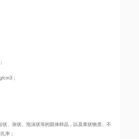
；
g/cm3；
粒状、块状、泡沫状等的固体样品，以及浆状物质、不
闭孔率；