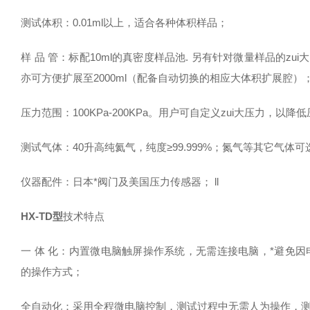
测试体积
：
0.01ml以上，适合各种体积样品；
样 品 管
：
标配10ml的真密度样品池. 另有针对微量样品的zu
亦可方便扩展至2000ml（配备自动切换的相应大体积扩展腔
压力范围
：
100KPa-200KPa。用户可自定义zui大压力，
测试气体
：
40升高纯氦气，纯度≥99.999%；氮气等其它气体可
仪器配件
：
日本*阀门及美国压力传感器； ll
HX-TD型
技术特点
一 体 化：内置微电脑触屏操作系统，无需连接电脑，*避免
的操作方式；
全自动化：采用全程微电脑控制，测试过程中无需人为操作，