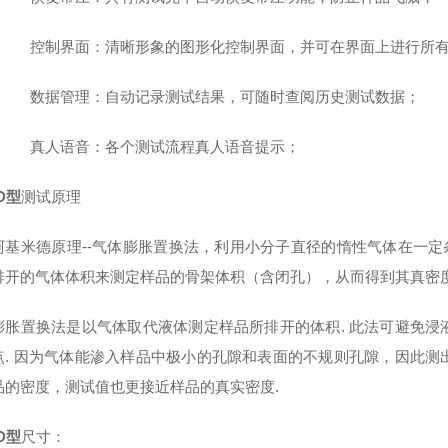
控制界面：清晰形象的图形化控制界面，并可在界面上进行所
数据管理：自动记录测试结果，可随时查阅历史测试数据；
真人语音：各个测试流程真人语音提示；
TD型
测试原理
阿基米德原理--气体膨胀置换法，利用小分子直径的惰性气体在一定条
排开的气体体积来测定样品的骨架体积（含闭孔），从而得到其真密度
膨胀置换法是以气体取代液体测定样品所排开的体积. 此法可避免
点. 因为气体能渗入样品中极小的孔隙和表面的不规则孔隙，因此
品的密度，测试值也更接近样品的真实密度.
TD型
尺寸：