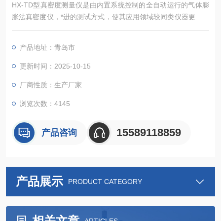
HX-TD型真密度测量仪是由内置系统控制的全自动运行的气体膨
胀法真密度仪，*进的测试方式，使其应用领域较同类仪器更广，
能准确测定粉体、块状固体、浆状物质、泡沫等多种材料的真密
度.和骨架体积（含闭孔）， 该仪器广泛应用于高等院校、研究机
产品地址：青岛市
构、企业的材料分析检测实验室，为食品安全、新能源、新材
料、环保 、矿产等行业的材料检测提供重要的科学依据。
更新时间：2025-10-15
厂商性质：生产厂家
浏览次数：4145
15589118859
产品咨询
产品展示
PRODUCT CATEGORY
相关文章