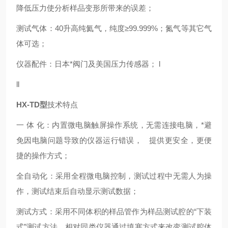
降低压力使分析样品变形所带来的误差；
测试气体：40升高纯氦气，纯度≥99.999%；氮气等其它气
体可选；
仪器配件：日本*阀门及美国压力传感器； l
ll
HX-TD型
技术特点
一 体 化：内置微电脑触屏操作系统，无需连接电脑，*避
免因电脑问题导致的仪器运行错误， 提供更安全，更便
捷的操作方式；
全自动化：采用全程微电脑控制，测试过程中无需人为操
作，测试结束后自动显示测试数据；
测试方式：采用不同体积的样品管作为样品测试腔的“下装
式”测试方法，相对同类仪器通过填塞方式来改变测试腔体