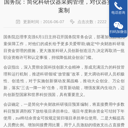
国务院：简化科研仪器采购管理，对仪器实行备
案制
电话咨询
更新时间：2016-06-07
点击次数：2222
扫码加微信
国务院总理李克强6月1日主持召开国务院常务会议，部署加强困境儿
童保障工作，对他们的成长给予更多关爱帮助;确定*中央财政科研项
目资金管理的措施，更大激发科研人员创新创造活力;决定再取消一批
职业资格许可和认定事项，持续降低就业创业门槛。
会议指出，深入贯彻全国科技创新大会精神，形成充满活力的科技管
理和运行机制，推进科研领域“放管服”改革，更大调动科研人员积极
性、创造性，对于实施创新驱动发展战略，推动大众创业、万众创
新，落实“三去一降一补”任务，培育新动能，增强发展内生动力，迈
向创新型国家和世界科技强国，具有重要意义。
会议确定，一是简化中央财政科研项目预算编制，将直接费用中多数
科目预算调剂权下放给项目承担单位。项目年度剩余资金可结转下年
使用，zui终结余资金可按规定留归项目承担单位使用。二是大幅提高
人员费比例。增加间接费用比重，用于人员激励的绩效支出占直接费