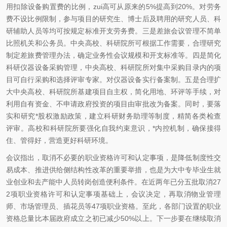
用扣除设备购置费的比例，zui高可从原来的5%提高到20%。对劳务
费不设比例限制，参与项目的研究生、博士后及聘用的研究人员、科
研辅助人员等均可按规定标准开支劳务费。三是差旅会议管理不简单
比照机关和公务员。中央高校、科研院所可根据工作需要，合理研究
制定差旅费管理办法，确定业务性会议规模和开支标准等。四是简化
科研仪器设备采购管理，中央高校、科研院所对集中采购目录内的项
目可自行采购和选择评审专家。对仪器设备实行备案制。五是合理扩
大中央高校、科研院所基建项目自主权，简化用地、环评等手续，对
利用自有资金、不申请政府投资的项目由审批改为备案。同时，要落
实和研究*股权激励政策，建立科研财务助理等制度，精简各类检查
评审。高校和科研院所要强化自我约束意识，*内控机制，确保接得
住、管得好，营造更好科研环境。
会议指出，取消不必要的职业资格许可和认定事项，是降低制度性交
易成本、推进供给侧结构性改革的重要举措，也是为大中专毕业生就
业创业和去产能中人员转岗创造便利条件。在近两年已分五批取消27
2项职业资格许可和认定事项基础上，会议决定，再取消物业管理
师、市场管理员、插花员等47项职业资格。至此，各部门设置的职业
资格总量比本届政府成立之初已减少50%以上。下一步要在继续取消