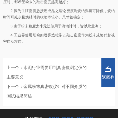
压时，都希望粉末的敲击密度越高越好；
2.因为生胚密度愈接近成品之理论密度则烧结温度可降低，烧结
时间可减少且烧结时的收缩率较小、尺寸较稳定；
3.由于粉末粒度太小无法使用于流动计时，皆以此量测；
4.工业界使用细粉如喷雾造粒常以敲击密度作为粉末规格代替视
密度及粒度。
上一个：
水泥行业需要用到真密度测定仪的
主要意义
返回列
下一个：
金属粉末真密度仪针对不同介质的
测试结果简述
表