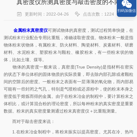
真密度仪所测真密度与敲击密度的不同
扫码加微信
更新时间：2022-04-26
点击次数：1224
金属粉末真密度仪
可测试物体的真密度，测试过程简单快捷，在
测试粉末行业配合专用比重瓶，准确读取密度值。物体粉末一般是指
物体粉末状物体，有属粉末、防火材料、陶瓷材料、炭素材料、研磨
材料、水泥粉末、塑胶粉末与颗粒、橡胶粉末，有一些粉末状的物
体，比如土壤、煤等。
物体的真密度一般来说，真密度(True Density)是指材料在密实
的状态下单位体积的固体物质的实际质量，即去除内部孔隙或者颗粒
间的空隙后的密度。一般粉末之表面有一层薄薄的氧化物，而内部易
可能有一些封闭之气孔，特别是气喷粉或还原粉中，使的粉末本身之
密度低于熔炼而得的金属。由于在粉末冶金的制程中，要计算粉末之
体积比，或计算混合粉的理论密度，所以每种粉末的真实密度是重要
数据。粉末的真实密度量测通过粉末真密度仪＋比重瓶测量。
而对于敲击密度来说：
1.在粉末冶金制程中，将粉末振实以提高密度。尤其在冷、热均