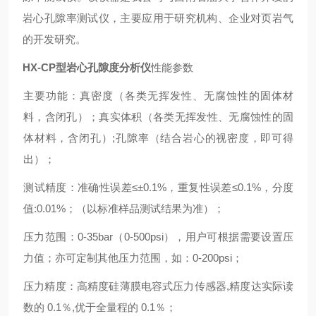
岩心孔隙率测试仪，主要应用于研究机构、企业对页岩气
的开发研究。
HX-CP
型岩心孔隙度分析仪
性能参数
主要功能：真密度（各类无挥发性、无腐蚀性的固体材
料，含闭孔）；真实体积（各类无挥发性、无腐蚀性的固
体材料，含闭孔）
;
孔隙率（结合岩心的视密度，即可得
出）
；
测试精度：准确性误差≤±
0.1%
，重复性误差≤
0.1%
，分度
值
:0.01%
；（以标准样品测试结果为准）；
压力范围：
0-35bar
（0-500psi），用户可根据需要设置压
力值；亦可定制其他压力范围，如：0-200psi；
压力精度：高精度硅薄膜电容式压力传感器
,
精度达实际读
数的
0.1
％
,
优于全量程的
0.1
％；