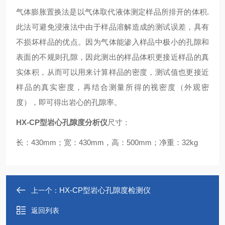
气体膨胀置换法是以气体取代液体测定样品所排开的体积
.
此法可避免浸液法中由于样品溶解造成的测试误差，具有
不损坏样品的优点。因为气体能渗入样品中极小的孔隙和
表面的不规则孔隙，因此测出的样品体积更接近样品的真
实体积，从而可以用来计算样品的密度，测试值也更接近
样品的真实密度
，再结合测量所得的视密度（外观密
度），即可得出岩心的孔隙率。
HX-CP
型岩心孔隙度分析仪
尺寸：
长：
430mm
；宽：
430mm
，高：
500mm
；净重：
32kg
HX-CP型岩心孔隙度检测仪
上一个：
返回列表