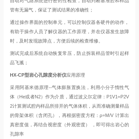
自动对气路系统进行密封性检查，自动判断基准腔和样品
管有无漏气，保证了测试结果的准确性；
通过操作界面的控制单元，可以控制仪器各硬件的动作，
有助于操作人员了解仪器的工作原理，并在仪器发生故障
时，及时发现故障点，方便后续的检查维修。
测试完成后系统自动恢复常压，防止拆装样品管时引起样
品飞溅；
HX-CP
型岩心孔隙度分析仪
应用原理
采用阿基米德原理
--
气体膨胀置换法，利用小分子惰性气
体（
He
或者
N2
）作为介质，通过波义尔定律：
P1V1=P2V
2
计算测试腔内样品所排开的气体体积，从而准确测量样品
的骨架体积（含闭孔），再根据密度方程：ρ
=M/V
计算出
真密度值，再结合视密度（外观密度）
，即可得出岩心的
孔隙率