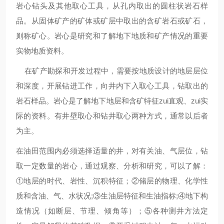
岩心钻头及其他取心工具，从孔内取出的圆柱状岩石样
品。从固体矿产的矿体或矿层中取出的含矿岩石或矿石，
则称矿心。岩心是研究和了解地下地质和矿产情况的重要
实物地质资料。
在矿产勘探和开发过程中，需要按地质设计的地层层位
和深度，开展钻进工作，向井内下入取心工具，钻取出的
岩石样品。岩心是了解地下地层和含矿特征zui直观、zui实
际的资料。有井壁取心和钻井取心两种方式，通常以后者
为主。
在油田范围内必须选择适量的井，对有关油、气层位，钻
取一定数量的岩心，通过观察、分析和研究，可以了解：
①地层的时代、岩性、沉积特征；②储层的物理、化学性
质和含油、气、水状况
;
③生油层特征和生油指标
;
④地下构
造情况（如断层、节理、倾角等）；⑤各种测井方法定