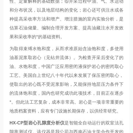
性、定量解释的基础数据；⑥开采过程中油、气、水运动
和分布状况，以及地层结构的变化；岩心还可供注水或各
种提高采收率方法和增产、增注措施的室内实验分析，是
估算石油储量、编制合理开发方案、提高油藏注水开发效
果和采收率的*的基础资料。
为取得束缚水饱和度，从而求准原始含油饱和度，多使用
油基泥浆取岩心（见钻井流体）。为检查开采后变化了的
油、水饱和度，中国广泛应用密闭液保护岩心的密闭取心
工艺。美国自上世纪八十年代以来发展了保压密闭取心，
使取出的岩心既不受泥浆影响，又能保持地层压力条件下
的流体饱和度，国内也研究成功此项技术，目前正在逐步
*。但此法工艺复杂，成本非常高。岩心是一项非常重要的
地质档案资料，应有专门设施长期保存，以供经常研究。
HX-CP
型岩心孔隙度分析仪
是智能全自动运行的双室法孔
隙率测试仪。该仪器是我公司与西南石油大学合作开发的