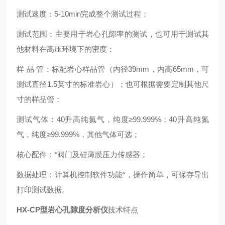
测试速度：
5-10min
完成整个测试过程；
测试范围：主要用于岩心孔隙率的测试，也可用于测试其
他材料在高压环境下的密度；
样
品
管：标配岩心样品管（内径
39mm
，内高
65mm
，可
测试直径
1.5
英寸的标准岩心）；也可根据需要定制其他尺
寸的样品管；
测试气体：
40
升高纯氦气，纯度≥
99.999%
；
40
升高纯氮
气，纯度≥
99.999%
，其他气体可选；
核心配件：*阀门及硅薄膜压力传感器；
数据处理：计算机控制软件功能*，操作简单，可保存导出
打印测试数据。
HX-CP
型岩心孔隙度分析仪
技术特点