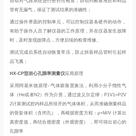
自动对气路系统进行密封性检查，自动判断基准腔和样品
管有无漏气，保证了测试结果的准确性；
通过操作界面的控制单元，可以控制仪器各硬件的动作，
有助于操作人员了解仪器的工作原理，并在仪器发生故障
时，及时发现故障点，方便后续的检查维修。
测试完成后系统自动恢复常压，防止拆装样品管时引起样
品飞溅；
HX-CP
型岩心孔隙率测量仪
应用原理
采用阿基米德原理
--
气体膨胀置换法，利用小分子惰性气
体（
He
或者
N2
）作为介质，通过波义尔定律：
P1V1=P2V
2
计算测试腔内样品所排开的气体体积，从而准确测量样品
的骨架体积（含闭孔），再根据密度方程：ρ
=M/V
计算出
真密度值，再结合视密度（外观密度）
，即可得出岩心的
孔隙率