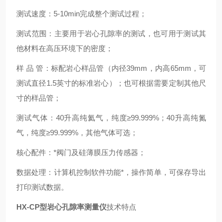
测试速度：
5-10min
完成整个测试过程；
测试范围：主要用于岩心孔隙率的测试，也可用于测试其
他材料在高压环境下的密度；
样
品
管：标配岩心样品管（内径
39mm
，内高
65mm
，可
测试直径
1.5
英寸的标准岩心）；也可根据需要定制其他尺
寸的样品管；
测试气体：
40
升高纯氦气，纯度≥
99.999%
；
40
升高纯氮
气，纯度≥
99.999%
，其他气体可选；
核心配件：*阀门及硅薄膜压力传感器；
数据处理：计算机控制软件功能*，操作简单，可保存导出
打印测试数据。
HX-CP
型岩心孔隙率测量仪
技术特点