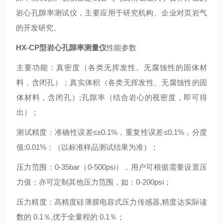
岩心孔隙率测试仪，主要应用于研究机构、企业对页岩气
的开发研究。
HX-CP
型岩心孔隙率测量仪
性能参数
主要功能：真密度（各类无挥发性、无腐蚀性的固体材
料，含闭孔）；真实体积（各类无挥发性、无腐蚀性的固
体材料，含闭孔）
;
孔隙率（结合岩心的视密度，即可得
出）
；
测试精度：准确性误差≤±
0.1%
，重复性误差≤
0.1%
，分度
值
:0.01%
；（以标准样品测试结果为准）；
压力范围：
0-35bar
（0-500psi），用户可根据需要设置压
力值；亦可定制其他压力范围，如：0-200psi；
压力精度：高精度硅薄膜电容式压力传感器
,
精度达实际读
数的
0.1
％
,
优于全量程的
0.1
％；