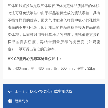
气体膨胀置换法是以气体取代液体测定样品所排开的体积
.
此法可避免浸液法中由于样品溶解造成的测试误差，具有
不损坏样品的优点。因为气体能渗入样品中极小的孔隙和
表面的不规则孔隙，因此测出的样品体积更接近样品的真
实体积，从而可以用来计算样品的密度，测试值也更接近
样品的真实密度
，再结合测量所得的视密度（外观密
度），即可得出岩心的孔隙率。
HX-CP
型岩心孔隙率测量仪
尺寸：
长：
430mm
；宽：
430mm
，高：
500mm
；净重：
32kg
HX-CP型岩心孔隙率测试仪
上一个：
返回列表