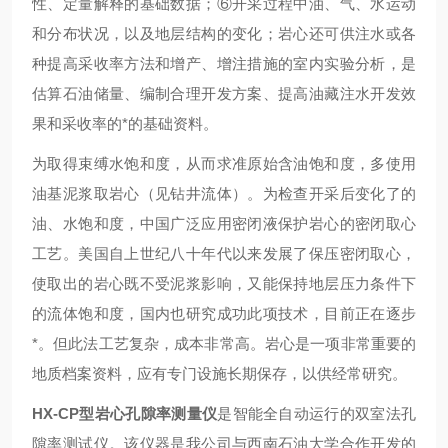
性、定量解释的基础数据；⑥开采过程中油、气、水运动
和分布状况，以及地层结构的变化；岩心还可供注水或各
种提高采收率方法和增产、增注措施的室内实验分析，是
估算石油储量、编制合理开发方案、提高油藏注水开发效
果和采收率的*的基础资料。
为取得束缚水饱和度，从而求准原始含油饱和度，多使用
油基泥浆取岩心（见钻井流体）。为检查开采后变化了的
油、水饱和度，中国广泛应用密闭液保护岩心的密闭取心
工艺。美国自上世纪八十年代以来发展了保压密闭取心，
使取出的岩心既不受泥浆影响，又能保持地层压力条件下
的流体饱和度，国内也研究成功此项技术，目前正在逐步
*。但此法工艺复杂，成本非常高。岩心是一项非常重要的
地质档案资料，应有专门设施长期保存，以供经常研究。
HX-CP
型岩心孔隙率测量仪
是智能全自动运行的双室法孔
隙率测试仪。该仪器是我公司与西南石油大学合作开发的