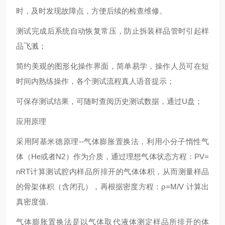
时，及时发现故障点，方便后续的检查维修。
测试完成后系统自动恢复常压，防止拆装样品管时引起样
品飞溅；
简约美观的图形化操作界面，简单易学，操作人员可在短
时间内熟练操作，各个测试流程真人语音提示；
可保存测试结果，可随时查阅历史测试数据，通过U盘；
应用原理
采用
阿基米德原理--气体膨胀置换法，
利用
小分子惰性气
体
（
He或者N
2
）作为介质，通过
理想气体状态方程
：
PV=
nRT
计算
测试腔内样品所排开的气体体积
，从而
测
量
样品
的骨架体积（含闭孔），
再根据密度方程：ρ=M/V 计算出
真密度值
.
气体膨胀置换法是以气体取代液体测定样品所排开的体