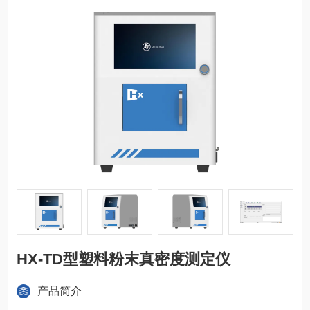
HX-TD型塑料粉末真密度测定仪
产品简介