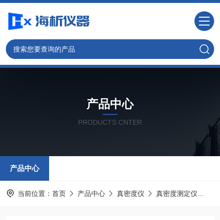
产品中心
PRODUCTS CNTER
产品中心
当前位置：
首页
产品中心
真密度仪
真密度测定仪
H