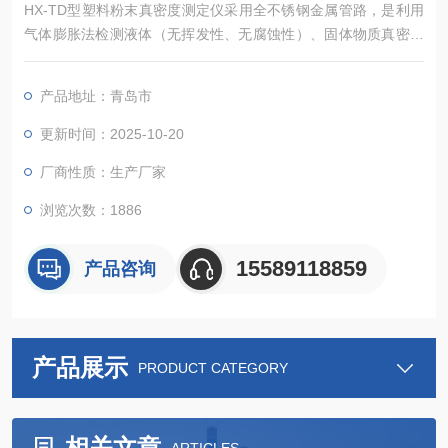
HX-TD型塑料粉末真密度测定仪采用全不锈钢金属管路，是利用
气体膨胀法检测液体（无挥发性、无腐蚀性）、固体物质真密度
的全自动分析仪器，仪器主要应用于食品安全、新能源、新材
料、环保 、矿产等行业，可测试石油、煤炭、漂珠、氧化铝、耐
产品地址：青岛市
火材料、牛奶、果汁、电池材料等物质。该仪器采用内置控制系
统，仪器各项功能均可通过触摸屏操作实现。
更新时间：2025-10-20
厂商性质：生产厂家
浏览次数：1886
15589118859
产品咨询
产品展示
PRODUCT CATEGORY
相关文章