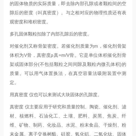
的固体物质的实际质量，即去除内部孔隙或者颗粒间的空
隙后的密度（叫真密度）。与之相对应的物理性质还有表
观密度和堆积密度。
多孔固体颗粒扣除了内部孔隙后的密度。
对催化剂又称骨架密度。若催化剂质量为m，催化剂骨架
体积为V骨，真密度ρ真=m/V骨。它是单位体积催化剂骨
架或固体部分(不包括颗粒之间间隙及颗粒内微孔体积)的
质量。可以用气体置换法，在真空容量法吸附装置中测
定。
用真密度
仪也可以来测试大块固体的孔隙度。
真密度
仪主要应用于研究和质量控制、陶瓷、催化剂、滤
材、核燃料、石油化工、土壤、肥料、炭黑、焦炭、纤
维、矿物、制药、化妆品、水泥、粉末食品、干燥剂、粉
末金属、离子交换树酯、硅胶、氧化铝、二氧化钛、固体