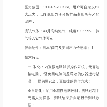
压力范围
：
100KPa-200KPa。用户可自定义zui
大压力，以降低压力使分析样品变形所带来的
误差；
测试气体
：
40升高纯氦气，纯度≥99.999%；氮
气等其它气体可选；
仪器配件
：
日本*阀门及美国压力传感器； ll
技术特点
一
体
化：内置微电脑触屏操作系统，无需连
接电脑，*避免因电脑问题导致的仪器运行错
误，
提供更安全，更便捷的操作方式；
全自动化
：采用全程微电脑控制，测试过程中
无需人为操作，测试结束后自动显示测试数
据
；