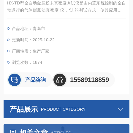
HX-TD型全自动金属粉末真密度测试仪是由内置系统控制的全自
动运行的气体膨胀法真密度 仪，*进的测试方式，使其应用领域
较同类仪器更广，能准确测定粉体、块状固体、浆状物质、泡沫
等多种材料的真密度.和骨架体积（含闭孔）， 该仪器广泛应用于
产品地址：青岛市
高等院校、研究机构、企业的材料分析检测实验室，为食品安
全、新能源、新材料、环保 、矿产等行业的材料检测提供重要的
更新时间：2025-10-22
科学依据。
厂商性质：生产厂家
浏览次数：1874
15589118859
产品咨询
产品展示
PRODUCT CATEGORY
相关文章