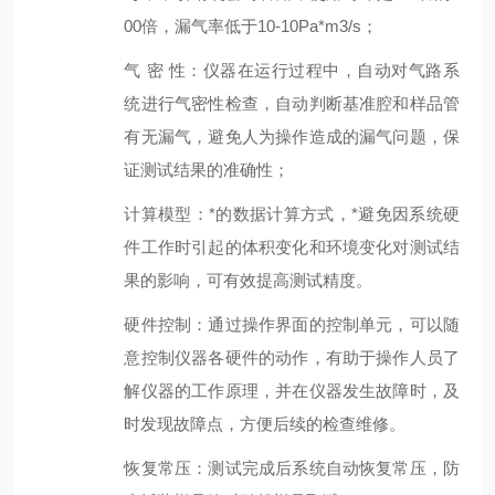
00倍，漏气率低于
10
-10
Pa
*
m
3
/s
；
气
密
性
：仪器在运行过程中，自动对气路系
统进行气密性检查，自动判断基准腔和样品管
有无漏气，
避免
人为操作
造成的漏气问题，保
证测试结果的准确性
；
计算模型：*的数据计算方式，*避免因系统硬
件工作时引起的体积变化
和环境变化
对测试结
果的影响，可有效提高测试精度。
硬件控制：通过操作界面的控制单元，可以随
意控制仪器各硬件的动作，有助于操作人员了
解仪器的工作原理，并在仪器发生故障时，及
时发现故障点，方便后续的检查维修。
恢复常压：测试完
成后系统
自动恢复常压，防