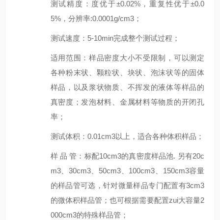
测试精度
：
度优于±0.02%，重复性优于±0.
0
5
%，分辨率:0.0001g/cm3；
测试速度
：
5-10
min完成整个测试过程；
适用范围：样品密度大小不受限制，可以测定
各种粉末状、颗粒状、块状、泡沫状等的固体
样品，以及浆状物质、不挥发的液体等样品的
真密度；发泡材料、金属材料等物质的开闭孔
率；
测试体积
：
0.01
cm
3
以上，适合各种体积样品；
样 品 管
：
标配10
cm
3
的真密度样品池. 另有
20c
m
3
、
30
cm
3
、
50
cm
3
、
100
cm
3
、
150
cm
3
容量
的样品管可选，
针对微量样品
专门配置有
3
cm
3
的微体积样品
管
；
也
可
根据需要配置zui大容量
2
000
cm
3
的特殊样品管
；