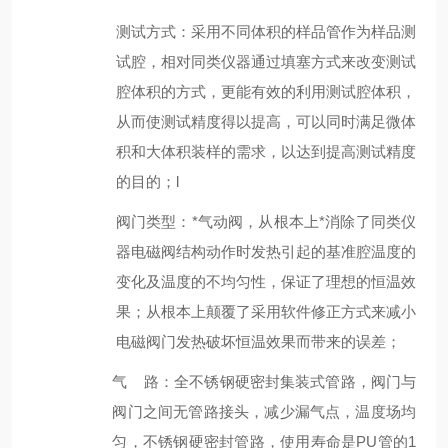
测试方式
：
采用
不同体积的样品管
作为样品测
试腔，相对同类仪器通过填塞方式来改变测试
腔体积的方式，
更能有效的利用测试腔体积
，
从而使测试精度得以提高，可以同时满足微体
积和大体积装样的需求，以达到提高测试精度
的目的；l
阀门类型
：*
气
动
阀，从根本上*消除了同类仪
器电磁阀结构动作时发热引起的基准腔温度的
变化及温度的不均匀性，保证了理想的恒温效
果；从根本上颠覆了采用软件修正方式来减小
电磁阀门发热破坏恒温效果而带来的误差；
气 路：
全不锈钢硬密封集装式管路
，阀门与
阀门之间无管路接头，减少漏气点，温度场均
匀
，不锈钢硬密封管路，使用寿命是
PU管的1