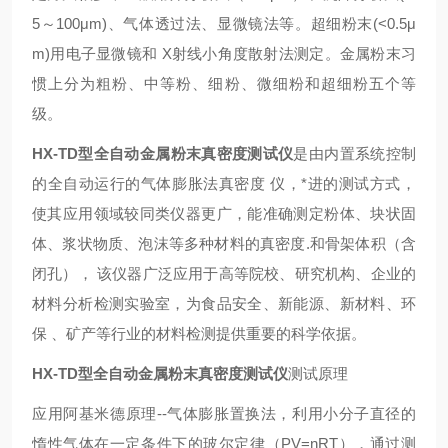
5～100μm)、气体透过法、显微镜法等。超细粉末(<0.5μ
m)用电子显微镜和 X射线小角度散射法测定。金属粉末习
惯上分为粗粉、中等粉、细粉、微细粉和超细粉五个等
级。
HX-TD型全自动金属粉末真密度测试仪
是由内置系统控制
的全自动运行的气体膨胀法
真密度
仪
，*进的测试方式，
使其应用领域较同类仪器更广，能准确测定粉体、块状固
体、浆状物质、泡沫等多种材料的真密度.和骨架体积（含
闭孔）， 该仪器广泛应用于高等院校、研究机构、企业的
材料分析检测实验室，为食品安全、新能源、新材料、环
保 、矿产等行业的材料检测提供重要的科学依据。
HX-TD型全自动金属粉末真密度测试仪
测试原理
应用阿基米德原理--气体膨胀置换法，利用小分子直径的
惰性气体在一定条件下的玻尔定律（PV=nRT），通过测