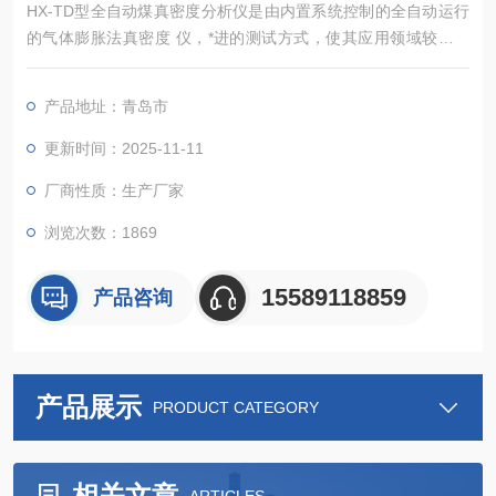
HX-TD型全自动煤真密度分析仪是由内置系统控制的全自动运行
的气体膨胀法真密度 仪，*进的测试方式，使其应用领域较同类
仪器更广，能准确测定粉体、块状固体、浆状物质、泡沫等多种
材料的真密度.和骨架体积（含闭孔）， 该仪器广泛应用于高等院
产品地址：青岛市
校、研究机构、企业的材料分析检测实验室，为食品安全、新能
源、新材料、环保 、矿产等行业的材料检测提供重要的科学依
更新时间：2025-11-11
据。
厂商性质：生产厂家
浏览次数：1869
15589118859
产品咨询
产品展示
PRODUCT CATEGORY
相关文章