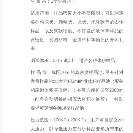
分 析 站
：
1个分析站；
适用范围：样品密度大小不受限制，可以测定
各种粉末状、颗粒状、块状、泡沫状等的固体
样品，以及浆状物质、不挥发的液体等样品的
真密度；发泡材料、金属材料等物质的开闭孔
率；
测试体积
：
0.01ml以上，适合各种体积样品；
样 品 管
：
标配10ml的真密度样品池. 另有针对
微量样品的zui大容积3ml的微体积样品池（配备
相应微体积基准腔）；亦可方便扩展至2000ml
（配备自动切换的相应大体积扩展腔）；特殊
要求可定制各种规格样品池；
压力范围
：
100KPa-200KPa。用户可自定义zui
大压力，以降低压力使分析样品变形所带来的