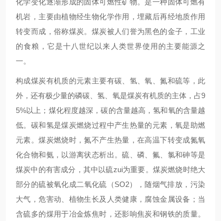
化学变化逐渐形成的固体可燃性矿物。是一种固体可燃有
机岩，主要由植物经生物化学作用，埋藏后再经地质作用
转变而成，俗称煤炭。煤炭被人们誉为黑色的金子，工业
的食粮，它是十八世纪以来人类世界使用的主要能源之
一。
构成煤炭有机质的元素主要有碳、氢、氧、氮和硫等，此
外，还有极少量的磷碳、氢、氧是煤炭有机质的主体，占9
5%以上；煤化程度越深，碳的含量越高，氢和氧的含量越
低。碳和氢是煤炭燃烧过程中产生热量的元素，氧是助燃
元素。煤炭燃烧时，氮不产生热量，在高温下转变成氮氧
化合物和氨，以游离状态析出。硫、磷、氟、氯和砷等是
煤炭中的有害成分，其中以硫zui为重要。煤炭燃烧时绝大
部分的硫被氧化成二氧化硫（SO2），随烟气排放，污染
大气，危害动、植物生长及人类健康，腐蚀金属设备；当
含硫多的煤用于冶金炼焦时，还影响焦炭和钢铁的质量。