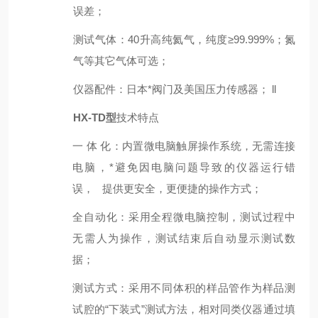
误差；
测试气体
：
40升高纯氦气，纯度≥99.999%；氮
气等其它气体可选；
仪器配件
：
日本*阀门及美国压力传感器； ll
HX-TD型
技术特点
一 体 化：内置微电脑触屏操作系统，无需连接
电脑，*避免因电脑问题导致的仪器运行错
误， 提供更安全，更便捷的操作方式；
全自动化：采用全程微电脑控制，测试过程中
无需人为操作，测试结束后自动显示测试数
据；
测试方式：采用不同体积的样品管作为样品测
试腔的“下装式”测试方法，相对同类仪器通过填