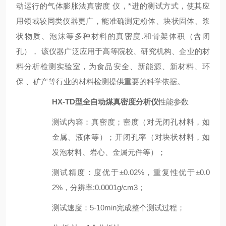
动运行的气体膨胀法
真密度
仪
，*进的测试方式，使其应
用领域较同类仪器更广，能准确测定粉体、块状固体、浆
状物质、泡沫等多种材料的真密度.和骨架体积（含闭
孔）， 该仪器广泛应用于高等院校、研究机构、企业的材
料分析检测实验室，为食品安全、新能源、新材料、环
保 、矿产等行业的材料检测提供重要的科学依据。
HX-TD型
全自动煤真密度分析仪
性能参数
测试内容
：
真密度；密度（对无闭孔材料，如
金属、液体等）；
开闭孔
率（对块状材料，如
发泡材料、岩心、金属元件等）；
测试精度
：
度优于±0.02%，重复性优于±0.
0
2
%，分辨率:0.0001g/cm3；
测试速度
：
5-10
min完成整个测试过程；