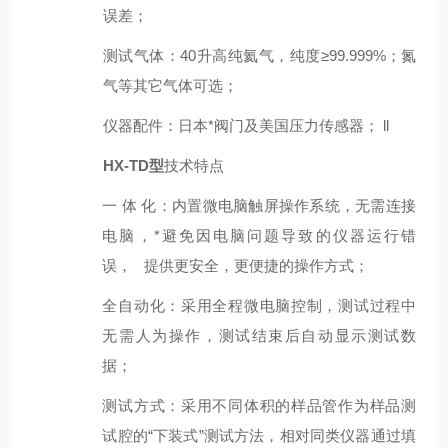
误差；
测试气体
：
40升高纯氦气，纯度≥99.999%；氮
气等其它气体可选；
仪器配件
：
日本*阀门及美国压力传感器； ll
HX-TD型
技术特点
一 体 化：内置微电脑触屏操作系统，无需连接
电脑，*避免因电脑问题导致的仪器运行错
误， 提供更安全，更便捷的操作方式；
全自动化：采用全程微电脑控制，测试过程中
无需人为操作，测试结束后自动显示测试数
据；
测试方式：采用不同体积的样品管作为样品测
试腔的“下装式”测试方法，相对同类仪器通过填