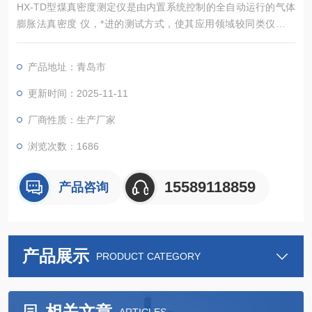
HX-TD型煤真密度测定仪是由内置系统控制的全自动运行的气体
膨胀法真密度 仪，*进的测试方式，使其应用领域较同类仪器更
广，能准确测定粉体、块状固体、浆状物质、泡沫等多种材料的
真密度.和骨架体积（含闭孔）， 该仪器广泛应用于高等院校、研
产品地址：青岛市
究机构、企业的材料分析检测实验室，为食品安全、新能源、新
材料、环保 、矿产等行业的材料检测提供重要的科学依据。
更新时间：2025-11-11
厂商性质：生产厂家
浏览次数：1686
15589118859
产品咨询
产品展示
PRODUCT CATEGORY
相关文章