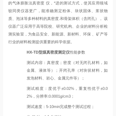
的气体膨胀法
真密度
仪
，*进的测试方式，使其应用领域
较同类仪器更广，能准确测定粉体、块状固体、浆状物
质、泡沫等多种材料的真密度.和骨架体积（含闭孔）， 该
仪器广泛应用于高等院校、研究机构、企业的材料分析检
测实验室，为食品安全、新能源、新材料、环保 、矿产等
行业的材料检测提供重要的科学依据。
HX-TD型
煤真密度测定仪
性能参数
测试内容
：
真密度；密度（对无闭孔材料，如
金属、液体等）；
开闭孔
率（对块状材料，如
发泡材料、岩心、金属元件等）；
测试精度
：
度优于±0.02%，重复性优于±0.
0
2
%，分辨率:0.0001g/cm3；
测试速度
：
5-10
min完成整个测试过程；