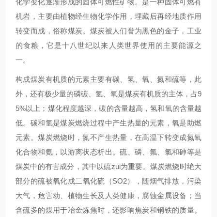
化学变化逐渐形成的固体可燃性矿物。是一种固体可燃有
机岩，主要由植物经生物化学作用，埋藏后再经地质作用
转变而成，俗称煤炭。煤炭被人们誉为黑色的金子，工业
的食粮，它是十八世纪以来人类世界使用的主要能源之
一。
构成煤炭有机质的元素主要有碳、氢、氧、氮和硫等，此
外，还有极少量的磷碳、氢、氧是煤炭有机质的主体，占9
5%以上；煤化程度越深，碳的含量越高，氢和氧的含量越
低。碳和氢是煤炭燃烧过程中产生热量的元素，氧是助燃
元素。煤炭燃烧时，氮不产生热量，在高温下转变成氮氧
化合物和氨，以游离状态析出。硫、磷、氟、氯和砷等是
煤炭中的有害成分，其中以硫zui为重要。煤炭燃烧时绝大
部分的硫被氧化成二氧化硫（SO2），随烟气排放，污染
大气，危害动、植物生长及人类健康，腐蚀金属设备；当
含硫多的煤用于冶金炼焦时，还影响焦炭和钢铁的质量。