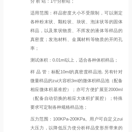
分 析 站
：
1个分析站；
适用范围：样品密度大小不受限制，可以测定
各种粉末状、颗粒状、块状、泡沫状等的固体
样品，以及浆状物质、不挥发的液体等样品的
真密度；发泡材料、金属材料等物质的开闭孔
率；
测试体积
：
0.01ml以上，适合各种体积样品；
样 品 管
：
标配10ml的真密度样品池. 另有针对
微量样品的zui大容积3ml的微体积样品池（配备
相应微体积基准腔）；亦可方便扩展至2000ml
（配备自动切换的相应大体积扩展腔）；特殊
要求可定制各种规格样品池；
压力范围
：
100KPa-200KPa。用户可自定义zui
大压力，以降低压力使分析样品变形所带来的