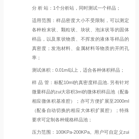
分 析 站
：
1个分析站，同时测试一个样品；
适用范围：样品密度大小不受限制，可以测定
各种粉末状、颗粒状、块状、泡沫状等的固体
样品，以及浆状物质、不挥发的液体等样品的
真密度；发泡材料、金属材料等物质的开闭孔
率；
测试体积
：
0.01ml以上，适合各种体积样品；
样 品 管
：
标配10ml的真密度样品池. 另有针对
微量样品的zui大容积3ml的微体积样品池（配备
相应微体积基准腔）；亦可方便扩展至2000ml
（配备自动切换的相应大体积扩展腔）；特殊
要求可定制各种规格样品池；
压力范围
：
100KPa-200KPa。用户可自定义zui