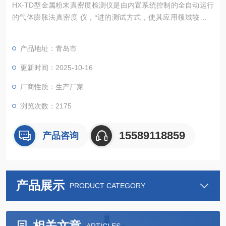
HX-TD型金属粉末真密度检测仪是由内置系统控制的全自动运行
的气体膨胀法真密度 仪，*进的测试方式，使其应用领域较同类
仪器更广，能准确测定粉体、块状固体、浆状物质、泡沫等多种
材料的真密度.和骨架体积（含闭孔）， 该仪器广泛应用于高等院
产品地址：青岛市
校、研究机构、企业的材料分析检测实验室，为食品安全、新能
源、新材料、环保 、矿产等行业的材料检测提供重要的科学依
更新时间：2025-10-16
据。
厂商性质：生产厂家
浏览次数：2175
15589118859
产品咨询
产品展示
PRODUCT CATEGORY
相关文章