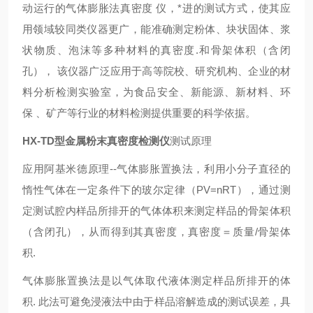
动运行的气体膨胀法
真密度
仪
，*进的测试方式，使其应
用领域较同类仪器更广，能准确测定粉体、块状固体、浆
状物质、泡沫等多种材料的真密度.和骨架体积（含闭
孔）， 该仪器广泛应用于高等院校、研究机构、企业的材
料分析检测实验室，为食品安全、新能源、新材料、环
保 、矿产等行业的材料检测提供重要的科学依据。
HX-TD型
金属粉末真密度检测仪
测试原理
应用阿基米德原理--气体膨胀置换法，利用小分子直径的
惰性气体在一定条件下的玻尔定律（PV=nRT），通过测
定测试腔内样品所排开的气体体积来测定样品的骨架体积
（含闭孔），从而得到其真密度，真密度＝质量/骨架体
积.
气体膨胀置换法是以气体取代液体测定样品所排开的体
积. 此法可避免浸液法中由于样品溶解造成的测试误差，具